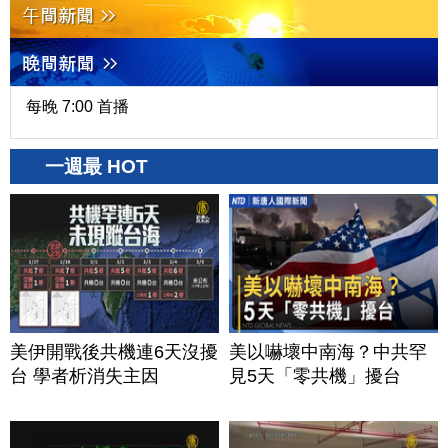
每晚 7:00 首播
一週最 HOT
美伊開戰後共機連6天沒擾
美以嚇壞中南海？中共罕
台 學者析消失主因
見5天「零共機」擾台