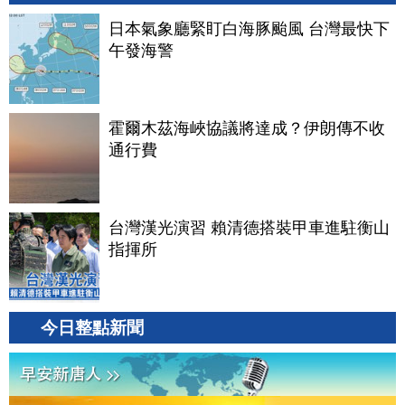
日本氣象廳緊盯白海豚颱風 台灣最快下
午發海警
霍爾木茲海峽協議將達成？伊朗傳不收
通行費
台灣漢光演習 賴清德搭裝甲車進駐衡山
指揮所
今日整點新聞