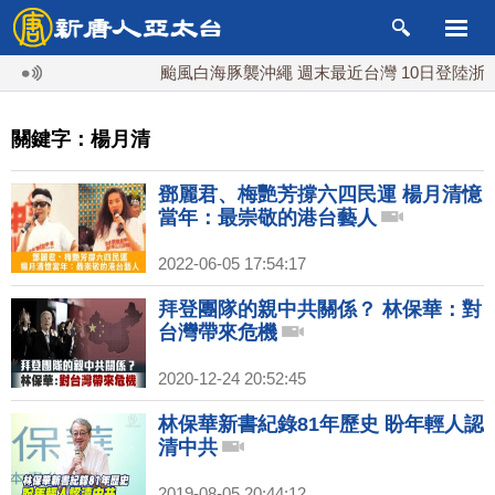
颱風白海豚襲沖繩 週末最近台灣 10日登陸浙江
關鍵字：楊月清
鄧麗君、梅艷芳撐六四民運 楊月清憶
當年：最崇敬的港台藝人
2022-06-05 17:54:17
拜登團隊的親中共關係？ 林保華：對
台灣帶來危機
2020-12-24 20:52:45
林保華新書紀錄81年歷史 盼年輕人認
清中共
2019-08-05 20:44:12