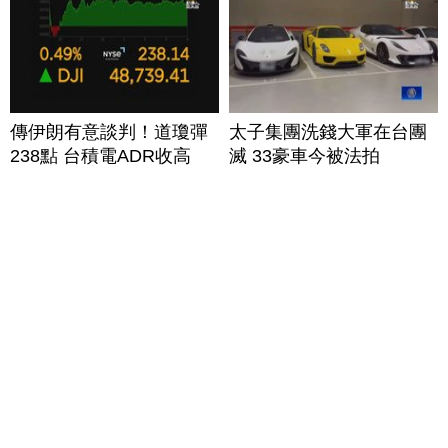
傳伊朗有意談判！道瓊彈
太子集團洗錢大軍在台團
238點 台積電ADR收高
滅 33豪車今被法拍