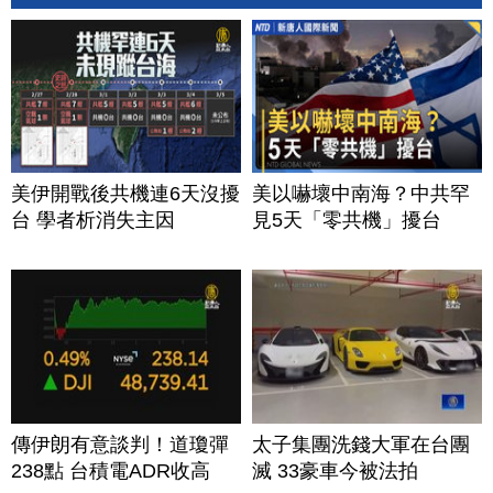
美伊開戰後共機連6天沒擾
美以嚇壞中南海？中共罕
台 學者析消失主因
見5天「零共機」擾台
傳伊朗有意談判！道瓊彈
太子集團洗錢大軍在台團
238點 台積電ADR收高
滅 33豪車今被法拍