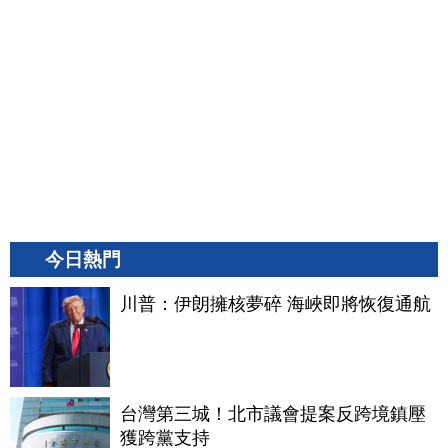
今日熱門
川普：伊朗擁核夢碎 海峽即將恢復通航
台灣第三城！北市議會提案反跨境鎮壓
獲跨黨支持