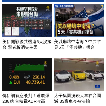
美伊開戰後共機連6天沒擾
美以嚇壞中南海？中共罕
台 學者析消失主因
見5天「零共機」擾台
傳伊朗有意談判！道瓊彈
太子集團洗錢大軍在台團
238點 台積電ADR收高
滅 33豪車今被法拍