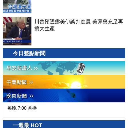
川普預透露美伊談判進展 美彈藥充足再
擴大生產
今日整點新聞
每晚 7:00 首播
一週最 HOT