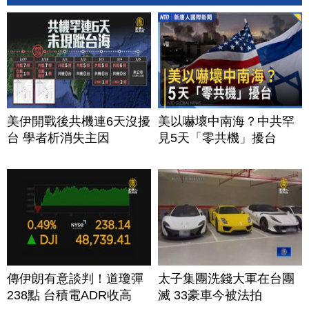
美伊開戰後共機連6天沒擾
美以嚇壞中南海？中共罕
台 學者析消失主因
見5天「零共機」擾台
傳伊朗有意談判！道瓊彈
太子集團洗錢大軍在台團
238點 台積電ADR收高
滅 33豪車今被法拍