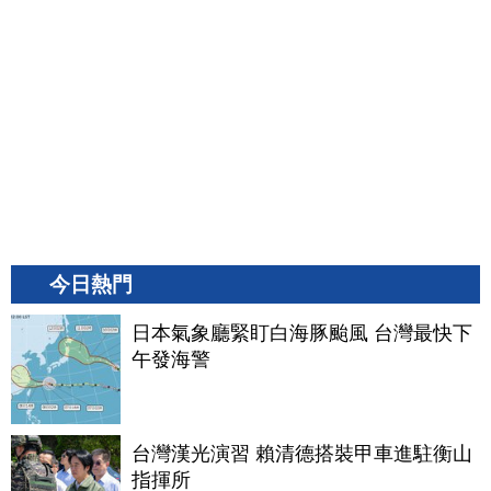
今日熱門
日本氣象廳緊盯白海豚颱風 台灣最快下
午發海警
台灣漢光演習 賴清德搭裝甲車進駐衡山
指揮所