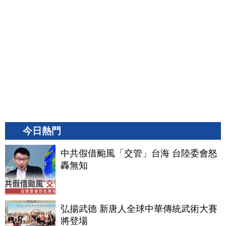
今日熱門
中共假借颱風「交管」台海 台陸委會怒
轟無知
弘揚武德 新唐人全球中華傳統武術大賽
將登場