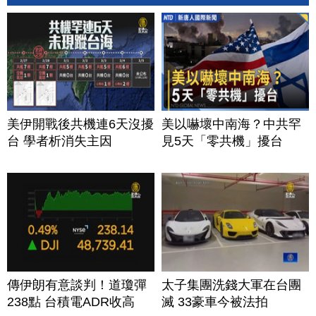
美伊開戰後共機連6天沒擾
美以嚇壞中南海？中共罕
台 學者析消失主因
見5天「零共機」擾台
傳伊朗有意談判！道瓊彈
太子集團洗錢大軍在台團
238點 台積電ADR收高
滅 33豪車今被法拍