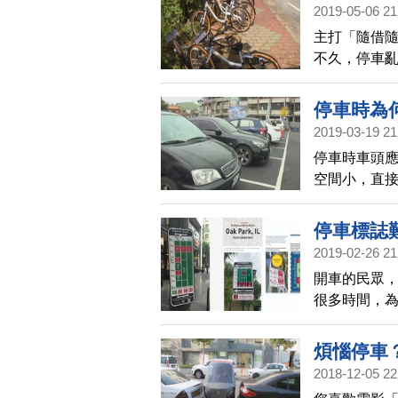
只開一張單
2019-05-06 21
主打「隨借隨
不久，停車
北市三大自行
車，議員痛批
停車時為
2019-03-19 21
停車時車頭
空間小，直
也較危險。
停車標誌
2019-02-26 21
開車的民眾
很多時間，
停車標誌牌
煩惱停車
2018-12-05 22