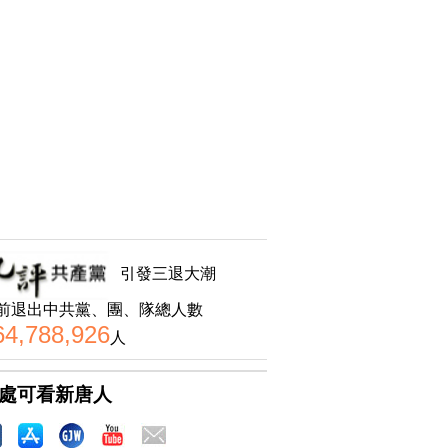
引發三退大潮
前退出中共黨、團、隊總人數
64,788,926
人
處可看新唐人