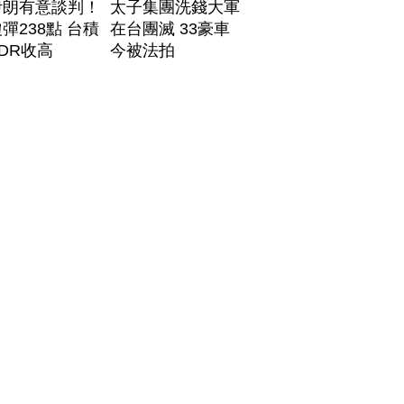
伊朗有意談判！
太子集團洗錢大軍
彈238點 台積
在台團滅 33豪車
DR收高
今被法拍