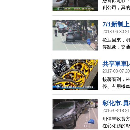
您喜歡電影
創公司，真
後，車子寬
民眾解決在
7/1新制
2018-06-30 21
歡迎回來，
停亂象，交通
機車罰900
象，避免意
共享單車比
2017-08-07 20
接著看到，來
停、占用機車
登台，8月中
車的位置，
彰化市.員
2016-08-18 21
用停車收費
在彰化縣的