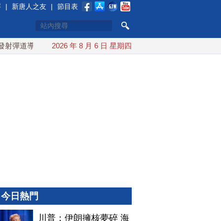
賽
|
新唐人之友
|
節目表
道導彈 落日本EEZ外
2026 年 8 月 6 日 星期四
紅海戰火續升溫 也門胡塞武裝稱又襲擊
今日熱門
川普：伊朗擁核夢碎 海