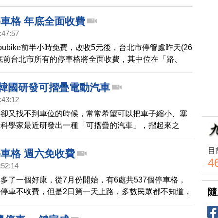
民眾大多表示可以接受。
停車格 年底全面收費
:47:57
oubike前半小時免費，改收5元後，台北市停管處昨天(26
底前台北市所有的停車格將全面收費，其中位在「路、
格，九月底前就要全面收費。
 韓國研發可摺疊電動汽車
:43:12
、卻又找不到車位的時候，常常希望可以把車子縮小、塞
國科學家最近研發出一種「可摺疊的汽車」，摺起來之
一般停車格三分之一的空間，就可以停放了。
目
停車格 週六免收費
4
:52:14
多了一個好康，從7月份開始，有6處共537個停車格，
隨
停車不收費，但是2日第一天上路，多數民眾都不知道，
怨，住家的小巷子，星期六還收費，真的很不合理。