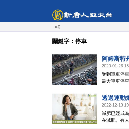
關鍵字：停車
阿姆斯特
2023-01-26 15
受到單車停
最大單車停
透過運動
2022-12-13 19
活
減肥已經成為
在減肥。有
很難長久堅