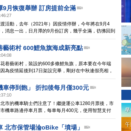
過運動鍛煉燃燒更多熱量。
潭9月恢復舉辦 訂房提前全滿
:46:27
渡活動，去年（2021年）因疫情停辦，今年將在9月4
，消息一出，日月潭的9月份訂房，幾乎全滿，彷彿回到
得榮景。
藝術村 600鯉魚旗海成新亮點
:04:08
花巷藝術村，裝設的600多條鯉魚旗，原本要在今年端
因為疫情延後到17日架設完畢，剛好在中秋連假亮相，
躍龍門」的傳統吉慶象徵，成功讓遊客增加兩成以上，連
眾前來拍照打卡。
車停到飽」 折扣後每月僅300元
:37:10
北市的機車騎士們注意了！繼捷運公車1280月票後，市
市機車路邊停車月票，每車每月400元，使用智慧支付
可以再折價100元，只要300元。方便常停在各大商圈周
域的騎士，而且即日起機車一天無論停收費車格幾次，都
 北市保管場淪oBike「墳場」