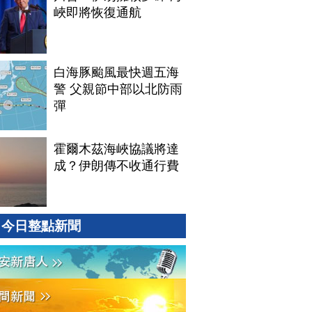
峽即將恢復通航
白海豚颱風最快週五海
警 父親節中部以北防雨
彈
霍爾木茲海峽協議將達
成？伊朗傳不收通行費
今日整點新聞