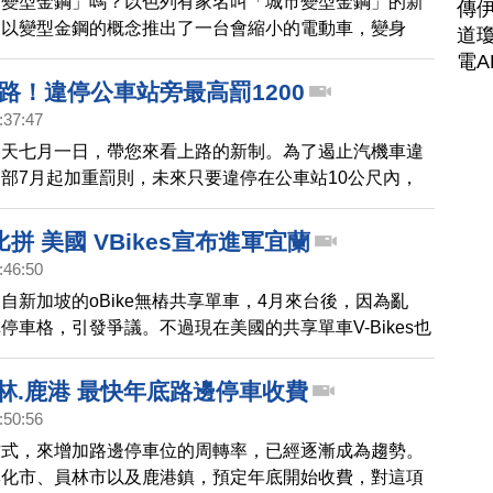
「變型金鋼」嗎？以色列有家名叫「城市變型金鋼」的新
傳
的以變型金鋼的概念推出了一台會縮小的電動車，變身
道瓊
度猶如摩托車一樣，可以停進汽車與汽車之間的狹縫，幫
電A
擁擠都市中停車的困擾。
上路！違停公車站旁最高罰1200
:37:47
明天七月一日，帶您來看上路的新制。為了遏止汽機車違
部7月起加重罰則，未來只要違停在公車站10公尺內，
元到1200元，汽車一律罰1200元，就是希望能遏制違停亂
外再度發生。
拼 美國 VBikes宣布進軍宜蘭
:46:50
自新加坡的oBike無樁共享單車，4月來台後，因為亂
停車格，引發爭議。不過現在美國的共享單車V-Bikes也
先從宜蘭開始試營運，預計9月將發展虛擬站點，規範停
搶攻台灣共享單車市場。
林.鹿港 最快年底路邊停車收費
:50:56
方式，來增加路邊停車位的周轉率，已經逐漸成為趨勢。
彰化市、員林市以及鹿港鎮，預定年底開始收費，對這項