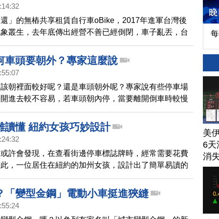
、收一次錢。
:14:32
還」的無樁共享租賃自行車oBike，2017年進軍台灣後
亂象叢生，去年底傳出經營不善已經倒閉，車子亂丟，台
每
車保管場，就一共收容2157輛oBike，業者神隱不領
，市府花上千萬處理oBike，全民埋單，幫業者擦屁股。
何車頭要朝外？專家這麼說
:55:07
應該朝裡面較好呢？還是車頭朝外呢？專家說有些停車場
接開進去較不容易，若車頭朝內停，當要離開倒車時較慢
難讀懂 紐約女孩巧妙設計
美
:24:32
6天
，或許會發現，在查看街邊停車標誌牌時，經常需要花費
消
為此，一位居住在紐約的加州女孩，設計出了簡單易讀的
，一起去看看。
？「變型金鋼」電動小車挺進狹縫
:55:24