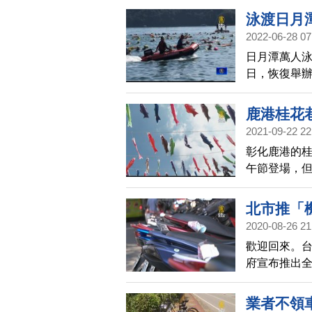
取，或是透
泳渡日月
2022-06-28 07
日月潭萬人泳
日，恢復舉辦
疫情前的難
鹿港桂花巷
2021-09-22 22
彰化鹿港的桂
午節登場，但
結合「鯉魚
晚上都有民
北市推「機
2020-08-26 21
歡迎回來。台
府宣布推出全
線上購買，還
邊或收費區
業者不領車