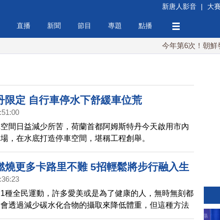
新唐人影音
|
大
直播
新聞
節目
專題
點播
今年第6次！朝鮮發射彈
丹限定 自行車停水下舒緩車位荒
:51:00
車空間日益減少所苦，荷蘭首都阿姆斯特丹今天啟用市內
車場，在水底打造停車空間，堪稱工程創舉。
燃燒更多卡路里不難 5招輕鬆將步行融入生
:36:23
1種全民運動，許多愛美或是為了健康的人，無時無刻都
人會透過減少碳水化合物的攝取來降低體重，但這種方法
持。還好有一些方法可以替代節食，例如降低卡路里的攝