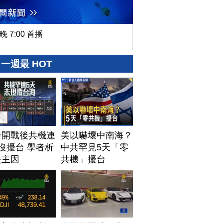
晚 7:00 首播
一週最 HOT
伊開戰後共機連
美以嚇壞中南海？
沒擾台 學者析
中共罕見5天「零
失主因
共機」擾台