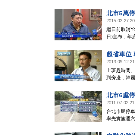
措施，當地
北市5萬
2015-03-27 20
繼日前取消Y
日)宣布，年
街」的停車
超省車位
2013-09-12 21
上班趕時間
到旁邊，韓
後，只需要
北市6處
2011-07-02 21
台北市民停車
率先實施週六
甚至有人抱