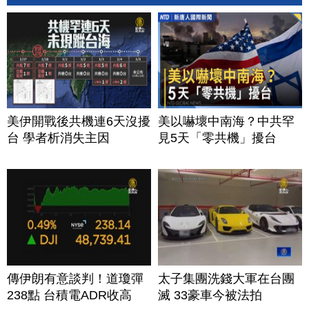
美伊開戰後共機連6天沒擾
美以嚇壞中南海？中共罕
台 學者析消失主因
見5天「零共機」擾台
傳伊朗有意談判！道瓊彈
太子集團洗錢大軍在台團
238點 台積電ADR收高
滅 33豪車今被法拍