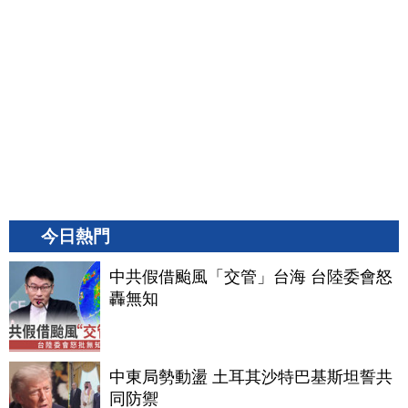
今日熱門
中共假借颱風「交管」台海 台陸委會怒
轟無知
中東局勢動盪 土耳其沙特巴基斯坦誓共
同防禦