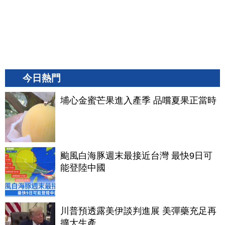
今日熱門
埔心金蜜芒果進入產季 品嚐夏果正當時
颱風白海豚週末最接近台灣 最快9日可
能登陸中國
川普預透露美伊談判進展 美彈藥充足再
擴大生產