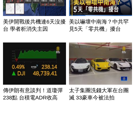
美伊開戰後共機連6天沒擾
美以嚇壞中南海？中共罕
台 學者析消失主因
見5天「零共機」擾台
傳伊朗有意談判！道瓊彈
太子集團洗錢大軍在台團
238點 台積電ADR收高
滅 33豪車今被法拍