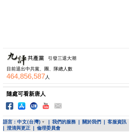
引發三退大潮
目前退出中共黨、團、隊總人數
464,856,587
人
隨處可看新唐人
語言：
中文(台灣)
|
我們的服務
|
關於我們
|
客服資訊
|
澄清與更正
|
倫理委員會