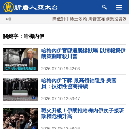
降低對中稀土依賴 川普宣布礦業投資20億
關鍵字：哈梅內伊
哈梅內伊官邸遭襲慘狀曝 以情報揭伊
朗策劃暗殺川普
2026-07-10 19:42:03
哈梅內伊下葬 最高領袖隱身 美官
員：技術性協商持續
2026-07-10 12:53:47
戰火升級！伊朗推哈梅內伊次子接班
政權危機升高
2026-03-09 12:58:26