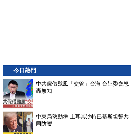
今日熱門
中共假借颱風「交管」台海 台陸委會怒
轟無知
中東局勢動盪 土耳其沙特巴基斯坦誓共
同防禦