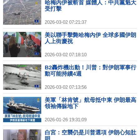
哈梅內伊被斬首 媒體人：中共黨魁大
受打擊
2026-03-02 07:21:37
美以聯手擊斃哈梅內伊 全球多國伊朗
人上街慶祝
2026-03-02 07:18:10
B2轟炸機出動！川普：對伊朗軍事行
動可能持續4週
2026-03-02 07:13:56
美軍「林肯號」航母抵中東 伊朗最高
領袖傳躲地下
2026-01-26 19:31:09
白宮：空襲仍是川普選項 伊朗心知肚
明