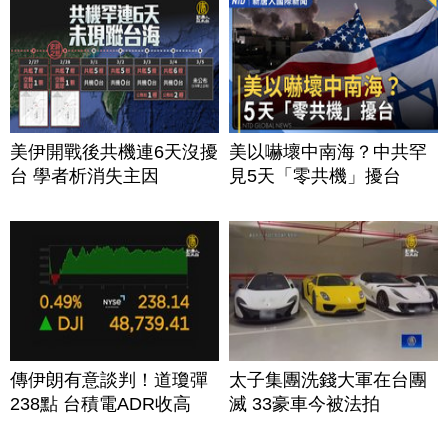
美伊開戰後共機連6天沒擾
美以嚇壞中南海？中共罕
台 學者析消失主因
見5天「零共機」擾台
傳伊朗有意談判！道瓊彈
太子集團洗錢大軍在台團
238點 台積電ADR收高
滅 33豪車今被法拍