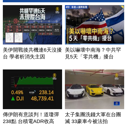
美伊開戰後共機連6天沒擾
美以嚇壞中南海？中共罕
台 學者析消失主因
見5天「零共機」擾台
傳伊朗有意談判！道瓊彈
太子集團洗錢大軍在台團
238點 台積電ADR收高
滅 33豪車今被法拍