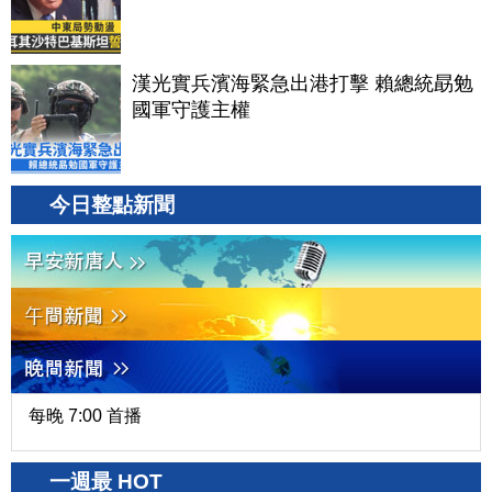
漢光實兵濱海緊急出港打擊 賴總統勗勉
國軍守護主權
今日整點新聞
每晚 7:00 首播
一週最 HOT