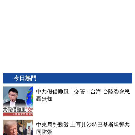
今日熱門
中共假借颱風「交管」台海 台陸委會怒
轟無知
中東局勢動盪 土耳其沙特巴基斯坦誓共
同防禦