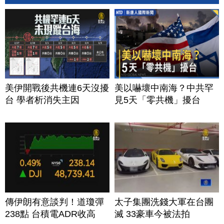
美伊開戰後共機連6天沒擾
美以嚇壞中南海？中共罕
台 學者析消失主因
見5天「零共機」擾台
傳伊朗有意談判！道瓊彈
太子集團洗錢大軍在台團
238點 台積電ADR收高
滅 33豪車今被法拍