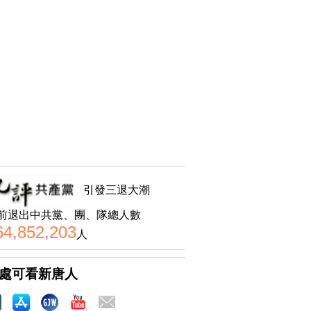
引發三退大潮
前退出中共黨、團、隊總人數
64,852,203
人
處可看新唐人