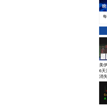
每
美
6天
消