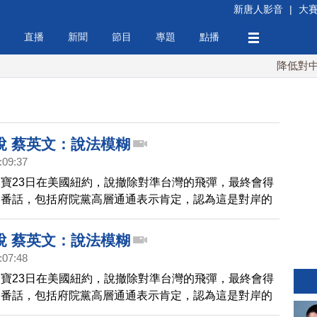
新唐人影音
|
大
直播
新聞
節目
專題
點播
降低對中稀土
說 蔡英文：說法模糊
:09:37
寶23日在美國紐約，說撤除對準台灣的飛彈，最終會得
一番話，包括府院黨高層通通表示肯定，認為這是對岸的
希望越快越好，不過民進黨陣營則是認為，溫家寶只是想
的形象，這說法太模糊了。
說 蔡英文：說法模糊
:07:48
寶23日在美國紐約，說撤除對準台灣的飛彈，最終會得
一番話，包括府院黨高層通通表示肯定，認為這是對岸的
希望越快越好，不過民進黨陣營則是認為，溫家寶只是想