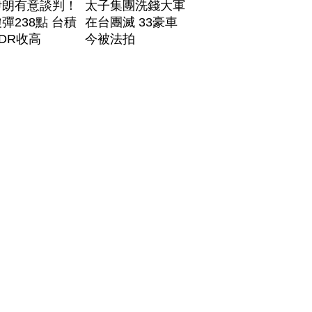
伊朗有意談判！
太子集團洗錢大軍
彈238點 台積
在台團滅 33豪車
DR收高
今被法拍