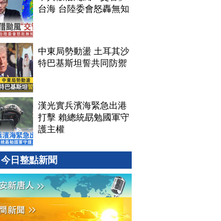
台海 台陸委會怒轟無知
中東局勢動盪 土耳其沙
特巴基斯坦誓共同防禦
漢光實兵濱海緊急出港
打擊 賴總統勗勉國軍守
護主權
今日整點新聞