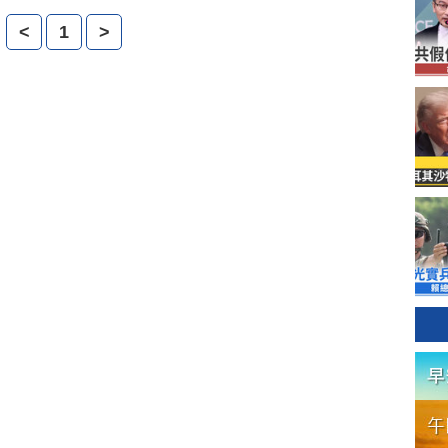
的形象，這說法太模糊了。
<
1
>