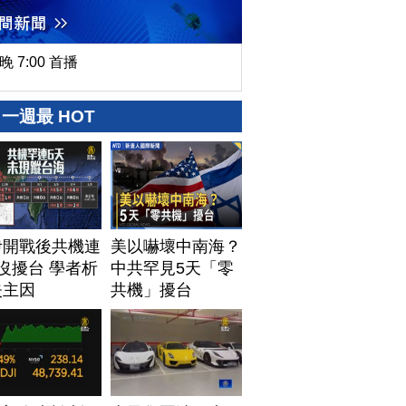
晚 7:00 首播
一週最 HOT
伊開戰後共機連
美以嚇壞中南海？
沒擾台 學者析
中共罕見5天「零
失主因
共機」擾台