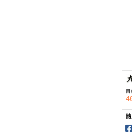
目
4
隨