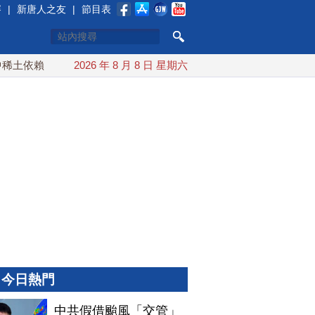
賽
|
新唐人之友
|
節目表
依賴 川普宣布礦業投資20億美元
2026 年 8 月 8 日 星期六
中東局勢動盪 土耳其沙特
今日熱門
中共假借颱風「交管」