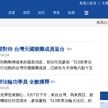
新唐人影音
|
大
直播
新聞
節目
專題
點播
颱風白海豚
理對待 台灣天國樂團成員返台
:04:34
到剛剛傳過來的最新消息，前往印尼參加「513世界法
遊行活動的台灣天國樂團成員，已經在今天傍晚六點十五
抵台灣高雄小港機場，這次所有參與遊行的四十二名台灣
，上星期六，在印尼遭受到無理對待，印尼方面曾試圖扣
押法輪功學員 全數獲釋
的護照，不過由於活動參與者認為印尼沒有提供此舉的法
:03:45
此堅定拒絕，不過還是有三名法輪功學員被當場扣押，護
先帶您來關心，5月7日下午，來自台灣、馬來西亞、新
，當地時間星期六晚間，遭扣押的法輪功學員從移民局返
機前往印尼泗水，參加慶祝「513世界法輪大法日」的
於遭扣押的護照，則是一直到當地時間星期天，才全數還
結果有三名分別是中國籍、新加坡籍和中華民國籍的法輪