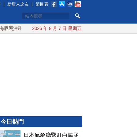
賽
|
新唐人之友
|
節目表
襲沖繩 週末最近台灣 10日登陸浙江
2026 年 8 月 7 日 星期五
川普預透露美伊談判進展
今日熱門
日本氣象廳緊盯白海豚