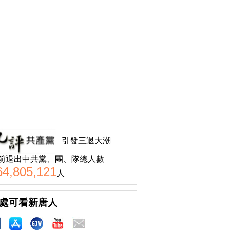
引發三退大潮
前退出中共黨、團、隊總人數
64,805,121
人
處可看新唐人