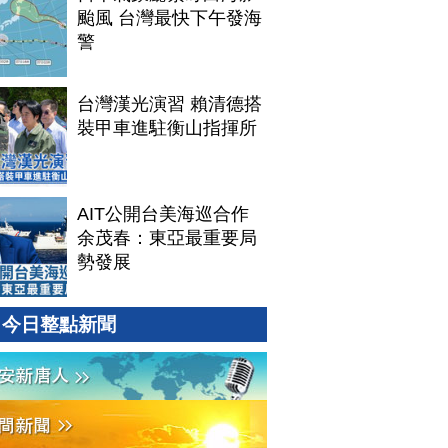
颱風 台灣最快下午發海
警
台灣漢光演習 賴清德搭
裝甲車進駐衡山指揮所
AIT公開台美海巡合作
余茂春：東亞最重要局
勢發展
今日整點新聞