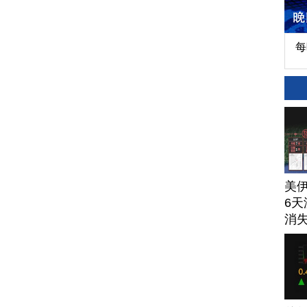
每
美
6天
消