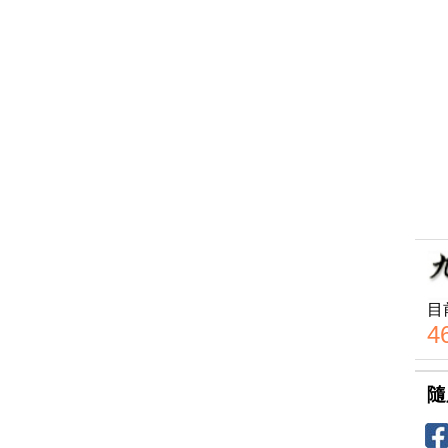
目
4
隨