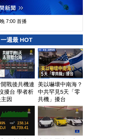
晚 7:00 首播
一週最 HOT
伊開戰後共機連
美以嚇壞中南海？
沒擾台 學者析
中共罕見5天「零
失主因
共機」擾台