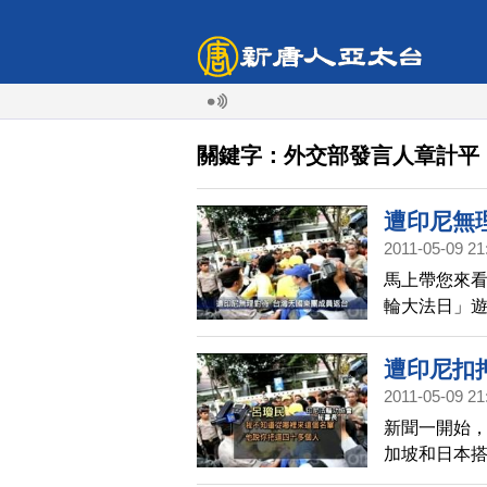
關鍵字：外交部發言人章計平
遭印尼無
2011-05-09 21
馬上帶您來看
輪大法日」
分，全數返
法輪功學員
遭印尼扣
押這些團員
2011-05-09 21
律依據，因
新聞一開始，
照也被扣留
加坡和日本搭
回飯店，至
遊行活動，