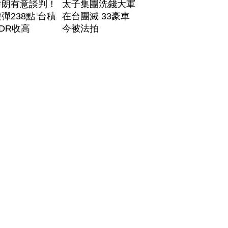
伊朗有意談判！
太子集團洗錢大軍
彈238點 台積
在台團滅 33豪車
DR收高
今被法拍