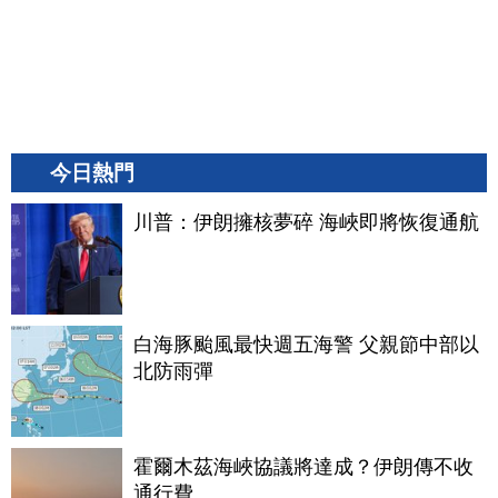
今日熱門
川普：伊朗擁核夢碎 海峽即將恢復通航
白海豚颱風最快週五海警 父親節中部以
北防雨彈
霍爾木茲海峽協議將達成？伊朗傳不收
通行費