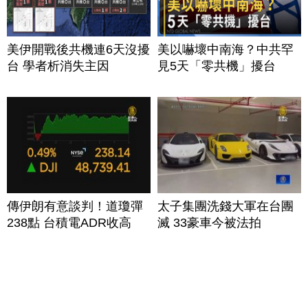
美伊開戰後共機連6天沒擾
美以嚇壞中南海？中共罕
台 學者析消失主因
見5天「零共機」擾台
傳伊朗有意談判！道瓊彈
太子集團洗錢大軍在台團
238點 台積電ADR收高
滅 33豪車今被法拍