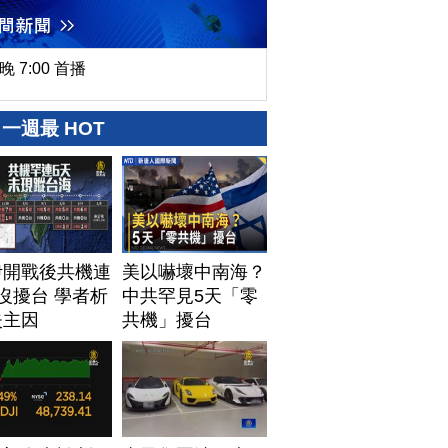
晚 7:00 首播
一週最 HOT
伊開戰後共機連
美以嚇壞中南海？
沒擾台 學者析
中共罕見5天「零
失主因
共機」擾台