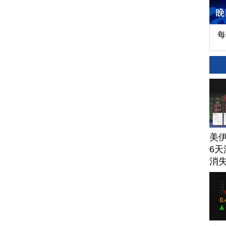
每
美
6天
消