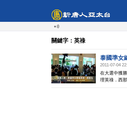
關鍵字：英祿
泰國準女
2011-07-04 22
在大選中獲勝
理英祿．西