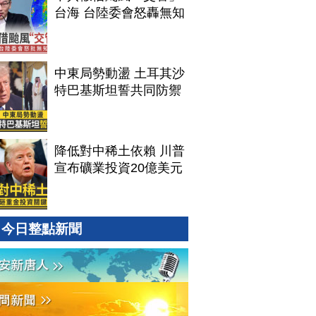
台海 台陸委會怒轟無知
中東局勢動盪 土耳其沙
特巴基斯坦誓共同防禦
降低對中稀土依賴 川普
宣布礦業投資20億美元
今日整點新聞