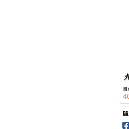
目
4
隨