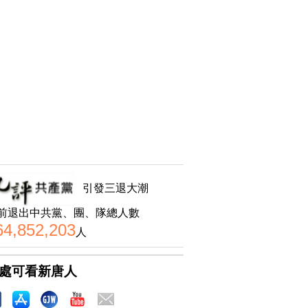
引發三退大潮
前退出中共黨、團、隊總人數
64,852,203
人
處可看新唐人