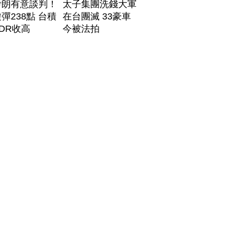
伊朗有意談判！
太子集團洗錢大軍
彈238點 台積
在台團滅 33豪車
DR收高
今被法拍