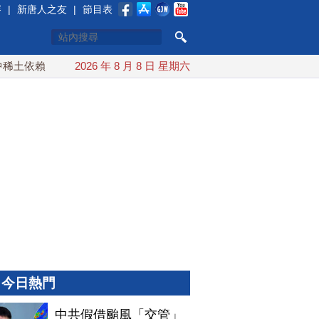
賽
|
新唐人之友
|
節目表
依賴 川普宣布礦業投資20億美元
2026 年 8 月 8 日 星期六
中東局勢動盪 土耳其沙特
今日熱門
中共假借颱風「交管」