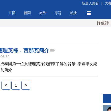
新唐人影音
|
大
直播
新聞
節目
專題
點播
降低對中稀土
總理英祿．西那瓦簡介
:06:54
成泰國第一位女總理英祿我們來了解的背景 ,泰國準女總
那瓦簡介
<
1
>