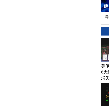
每
美
6天
消