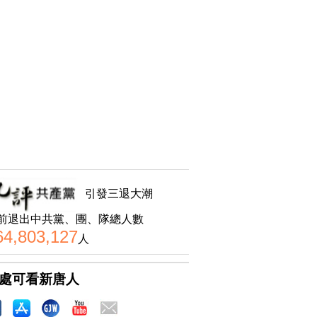
引發三退大潮
前退出中共黨、團、隊總人數
64,803,127
人
處可看新唐人