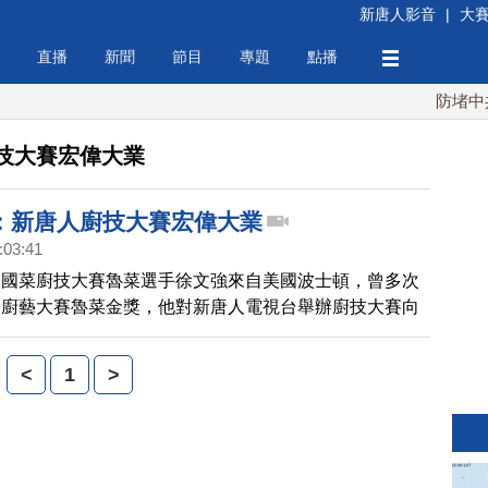
新唐人影音
|
大
直播
新聞
節目
專題
點播
防堵中共！
技大賽宏偉大業
：新唐人廚技大賽宏偉大業
:03:41
中國菜廚技大賽魯菜選手徐文強來自美國波士頓，曾多次
國廚藝大賽魯菜金獎，他對新唐人電視台舉辦廚技大賽向
中國飲食文化表示贊賞，還即興作詩一首，請看以下報
<
1
>