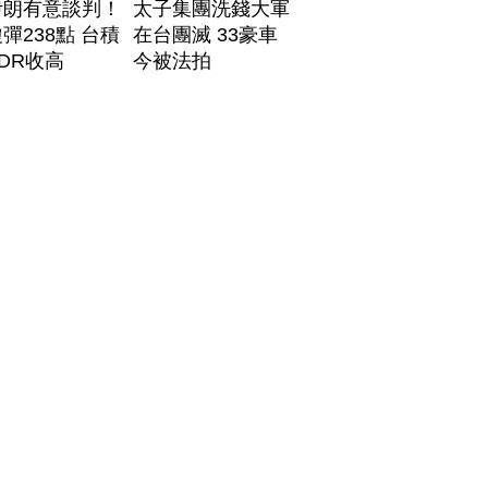
伊朗有意談判！
太子集團洗錢大軍
彈238點 台積
在台團滅 33豪車
DR收高
今被法拍