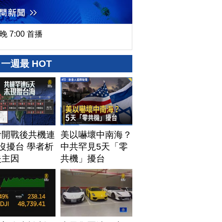
晚 7:00 首播
一週最 HOT
伊開戰後共機連
美以嚇壞中南海？
沒擾台 學者析
中共罕見5天「零
失主因
共機」擾台