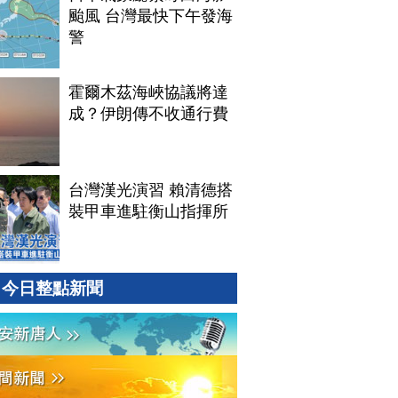
颱風 台灣最快下午發海
警
霍爾木茲海峽協議將達
成？伊朗傳不收通行費
台灣漢光演習 賴清德搭
裝甲車進駐衡山指揮所
今日整點新聞