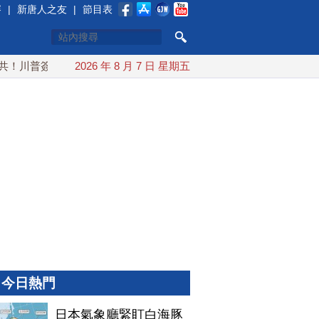
賽
|
新唐人之友
|
節目表
川普簽行政令 對多晶矽課15%關稅
2026 年 8 月 7 日 星期五
日本氣象廳緊盯白海豚颱風
今日熱門
日本氣象廳緊盯白海豚