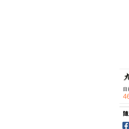
目
4
隨