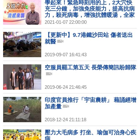
學起來！緊急時刻用的上，2大穴快
充三分鐘，加強免疫能力，提高抗病
力，殺死病毒，增強抗體暖湯，全家
都來一碗，能量倍增，遠離流感陷
2021-01-07 22:00:00
阱，每日靜坐活化大腦，增免疫力｜
胡乃文開講Dr.HU_66
【更新中】9.7港鐵沙田站 傷者送出
就醫
2019-09-07 16:41:43
空服員罷工第五天 長榮傳簡訊盼歸隊
2019-06-24 21:46:45
印度官員推行「宇宙農耕」 藉誦經增
加產量
2018-12-24 21:11:18
壓力大毛病多 打坐、瑜伽可治身心疾
病