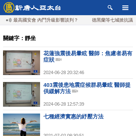
掌最高國安會 內鬥升級影響談判？
德黑蘭等七城掀抗議 聚焦
關鍵字：靜坐
花蓮強震後易暈眩 醫師：焦慮者易有
症狀
2024-06-28 20:32:46
403震後患地震症候群易暈眩 醫師提
供緩解方法
2024-06-28 12:57:39
七種經濟實惠的紓壓方法
2021-07-02 08:30:51