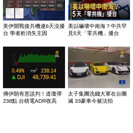
美伊開戰後共機連6天沒擾
美以嚇壞中南海？中共罕
台 學者析消失主因
見5天「零共機」擾台
傳伊朗有意談判！道瓊彈
太子集團洗錢大軍在台團
238點 台積電ADR收高
滅 33豪車今被法拍