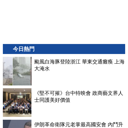
今日熱門
颱風白海豚登陸浙江 華東交通癱瘓 上海
大淹水
《堅不可摧》台中特映會 政商藝文界人
士同護美好價值
伊朗革命衛隊元老掌最高國安會 內鬥升