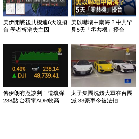
美伊開戰後共機連6天沒擾
美以嚇壞中南海？中共罕
台 學者析消失主因
見5天「零共機」擾台
傳伊朗有意談判！道瓊彈
太子集團洗錢大軍在台團
238點 台積電ADR收高
滅 33豪車今被法拍