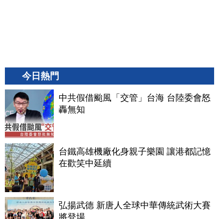
今日熱門
中共假借颱風「交管」台海 台陸委會怒
轟無知
台鐵高雄機廠化身親子樂園 讓港都記憶
在歡笑中延續
弘揚武德 新唐人全球中華傳統武術大賽
將登場