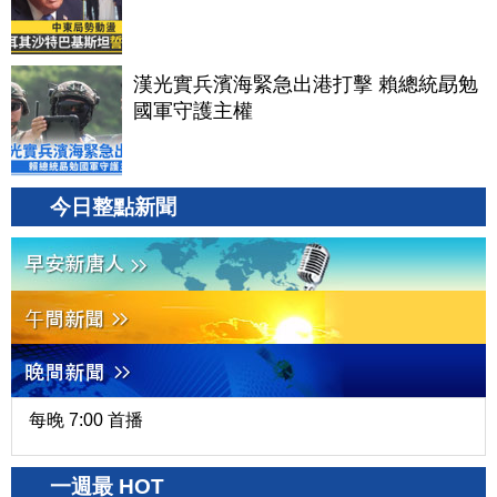
漢光實兵濱海緊急出港打擊 賴總統勗勉
國軍守護主權
今日整點新聞
每晚 7:00 首播
一週最 HOT