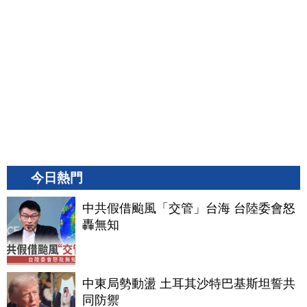
今日熱門
中共假借颱風「交管」台海 台陸委會怒
轟無知
中東局勢動盪 土耳其沙特巴基斯坦誓共
同防禦