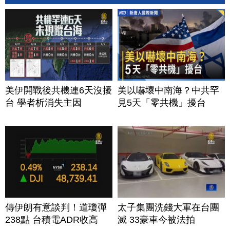
美伊開戰後共機連6天沒擾
美以嚇壞中南海？中共罕
台 學者析消失主因
見5天「零共機」擾台
傳伊朗有意談判！道瓊彈
太子集團洗錢大軍在台團
238點 台積電ADR收高
滅 33豪車今被法拍