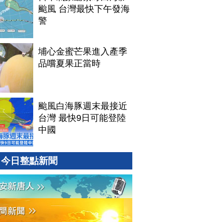
颱風 台灣最快下午發海
警
埔心金蜜芒果進入產季
品嚐夏果正當時
颱風白海豚週末最接近
台灣 最快9日可能登陸
中國
今日整點新聞