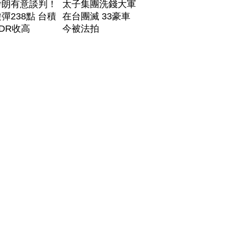
伊朗有意談判！
太子集團洗錢大軍
彈238點 台積
在台團滅 33豪車
DR收高
今被法拍