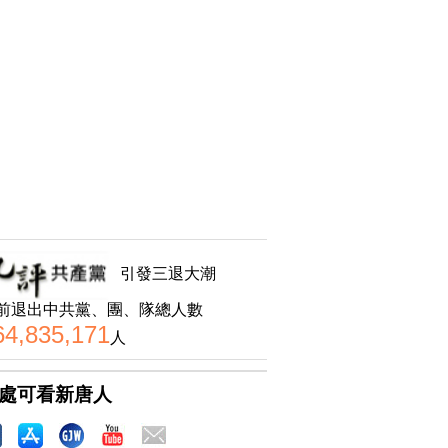
引發三退大潮
前退出中共黨、團、隊總人數
64,835,171
人
處可看新唐人