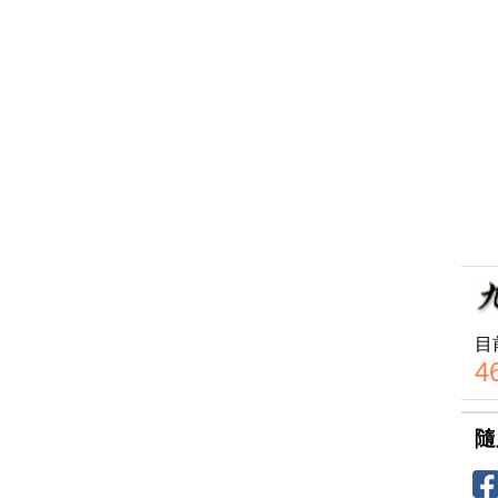
目
4
隨