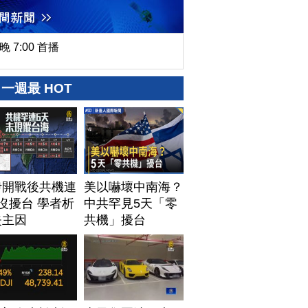
晚 7:00 首播
一週最 HOT
伊開戰後共機連
美以嚇壞中南海？
沒擾台 學者析
中共罕見5天「零
失主因
共機」擾台