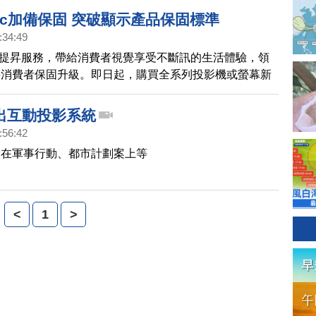
onic加備保固 突破顯示產品保固標準
:34:49
nic為提昇服務，帶給消費者視覺享受不斷訊的生活體驗，領
將消費者保固升級。即日起，購買全系列投影機或螢幕新
日起一個月內上網完成會員登錄，就將能享有加碼升級的
全系列送修期間備品服務。
出互動投影系統
:56:42
用在軍事行動、都市計劃案上等
<
1
>