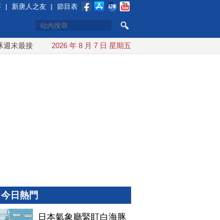
賽
|
新唐人之友
|
節目表
末最接近台灣 最快9日可能登陸中國
2026 年 8 月 7 日 星期五
台灣漢光首結合城鎮演習 
今日熱門
日本氣象廳緊盯白海豚