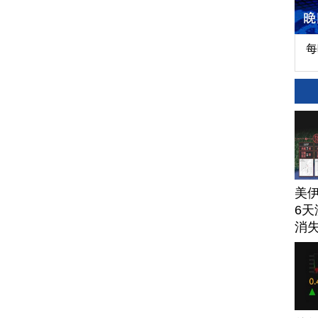
每
美
6天
消