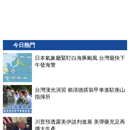
今日熱門
日本氣象廳緊盯白海豚颱風 台灣最快下
午發海警
台灣漢光演習 賴清德搭裝甲車進駐衡山
指揮所
川普預透露美伊談判進展 美彈藥充足再
擴大生產