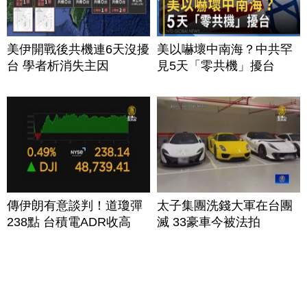
美伊開戰後共機連6天沒擾
美以嚇壞中南海？中共罕
台 學者析消失主因
見5天「零共機」擾台
傳伊朗有意談判！道瓊彈
太子集團洗錢大軍在台團
238點 台積電ADR收高
滅 33豪車今被法拍