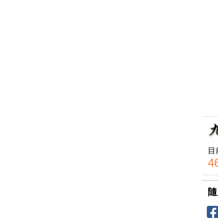
目
4
隨