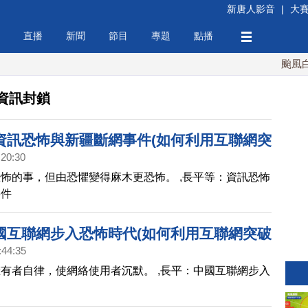
新唐人影音
|
大
直播
新聞
節目
專題
點播
颱風白海
資訊封鎖
資訊恐怖與新疆斷網事件(如何利用互聯網突
:20:30
鎖研討會之四)
怖的事，但由恐懼變得麻木更恐怖。 ,長平等：資訊恐怖
事件
國互聯網步入恐怖時代(如何利用互聯網突破
:44:35
（之二）)
有者自律，使網絡使用者沉默。 ,長平：中國互聯網步入