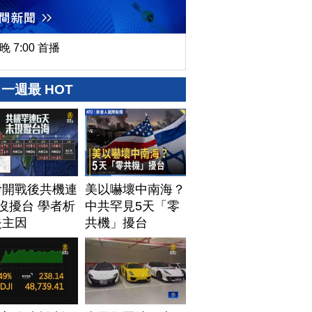
晚 7:00 首播
一週最 HOT
伊開戰後共機連
美以嚇壞中南海？
沒擾台 學者析
中共罕見5天「零
失主因
共機」擾台