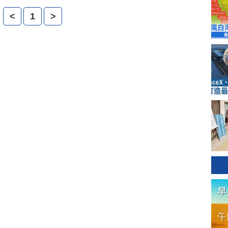
<
1
>