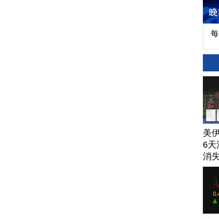
每
美
6天
消