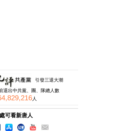
引發三退大潮
前退出中共黨、團、隊總人數
64,829,216
人
處可看新唐人