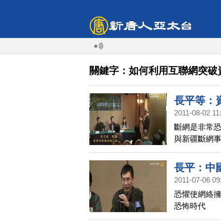
關鍵字：如何利用互聯網突破
長平等：
2011-08-02 11
破資訊封
斷網是非常恐
與新疆斷網
長平：中
2011-07-06 09
資訊封鎖
恐懼使網絡擁
恐怖時代