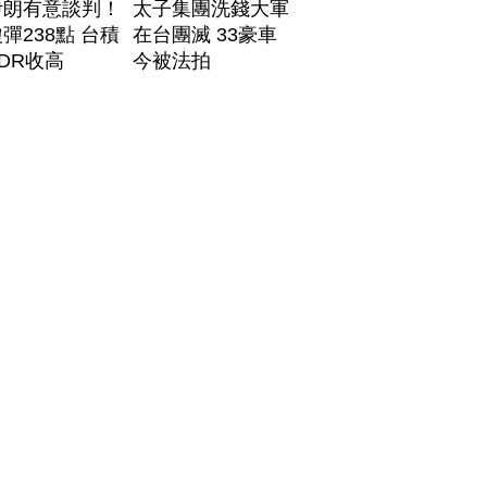
伊朗有意談判！
太子集團洗錢大軍
彈238點 台積
在台團滅 33豪車
DR收高
今被法拍