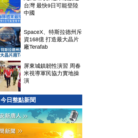
台灣 最快9日可能登陸
中國
SpaceX、特斯拉德州斥
資168億 打造最大晶片
廠Terafab
屏東城鎮韌性演習 周春
米視導軍民協力實地操
演
今日整點新聞