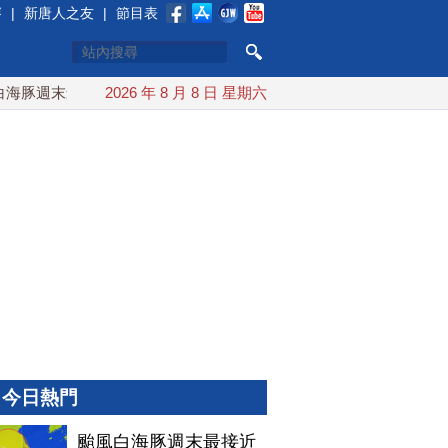
賽
|
新唐人之友
|
節目表
豚週末最接近台灣 最快9日可能登陸中國
2026 年 8 月 8 日 星期六
台灣漢光首結合城鎮演
今日熱門
颱風白海豚週末最接近