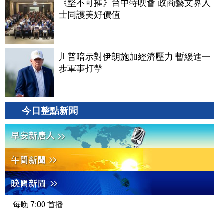
《堅不可摧》台中特映會 政商藝文界人
士同護美好價值
川普暗示對伊朗施加經濟壓力 暫緩進一
步軍事打擊
今日整點新聞
每晚 7:00 首播