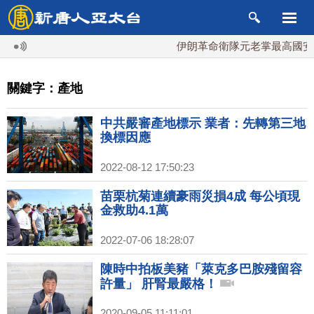
伊朗革命衛隊元老掌最高國安會
關鍵字：產地
中共嚴審產地標示 業者：先轉第三地
換標因應
2022-08-12 17:50:23
苗栗杭菊連續豪雨災損4成 每公頃現
金救助4.1萬
2022-07-06 18:28:07
陳時中拍板美豬「萊克多巴胺殘留容
許量」 肝腎最嚴格！
2020-09-05 11:11:01