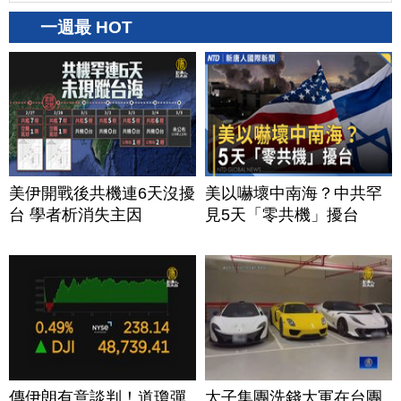
一週最 HOT
美伊開戰後共機連6天沒擾
美以嚇壞中南海？中共罕
台 學者析消失主因
見5天「零共機」擾台
傳伊朗有意談判！道瓊彈
太子集團洗錢大軍在台團