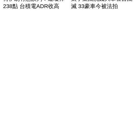
238點 台積電ADR收高
滅 33豪車今被法拍