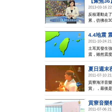
【聚焦36
人感動的公民
2013-03-16 22
巨大改變？
反核運動走了
累，彷彿在3
師，還有家
園，三十年
4.4地震
人感動的公
2011-10-24 21
巨大改變？
土耳其發生強
震，雖然震
想到日本31
度：羅東、南
夏日週末
2011-07-10 21
貢寮海洋音樂
賞」，最後是
音樂盛會掀
貢寮音樂
2011-07-06 21