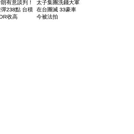
伊朗有意談判！
太子集團洗錢大軍
彈238點 台積
在台團滅 33豪車
DR收高
今被法拍