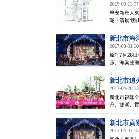
但實際台北市
2019-03-13 07
傳遞到地面
早安新唐人
呢？清晨4點
源深度132
示，各機組都
新北市海
是宜蘭縣、
2017-08-01 00
最大震度1級
原訂7月28
莎、海棠雙颱
8/4「團團
ROADSI
新北市追
SKA風情的
2017-04-20 23
對上非人物
新北市福隆
樂團二手玫
丹、雙溪、貢
太平洋岸、
趣
新北市貢
2017-04-07 15