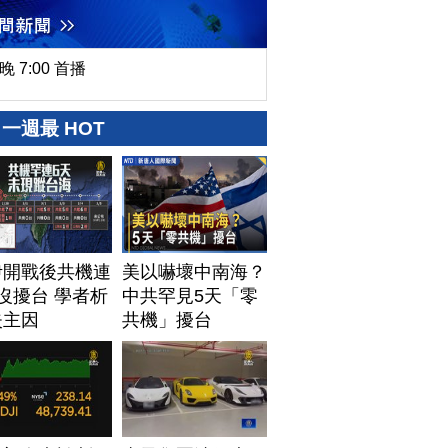
晚 7:00 首播
一週最 HOT
伊開戰後共機連
美以嚇壞中南海？
沒擾台 學者析
中共罕見5天「零
失主因
共機」擾台