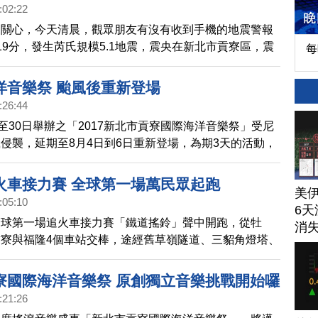
只有1級。氣象局致歉表示，因為這次地震比較深，能量
:02:22
有衰減，才會發生實際震度與電腦預估有落差。
來關心，今天清晨，觀眾朋友有沒有收到手機的地震警報
19分，發生芮氏規模5.1地震，震央在新北市貢寮區，震
每
.5公里。震央距離核一、核二廠都不到30公里，原能會表
正常運作，沒有異常情況發生。這次最大震度2級，分別
洋音樂祭 颱風後重新登場
新北市、花蓮縣和台中市。另外，台北、桃園、新竹也有
:26:44
。目前，還沒有災情傳出。
日至30日舉辦之「2017新北市貢寮國際海洋音樂祭」受尼
侵襲，延期至8月4日到6日重新登場，為期3天的活動，
轉」由海洋獨立音樂大賞第十六回評審團大獎得主THE
DE INN熱鬧開場，接著是對尬雙舞台拚台－熱情島國牙買加
火車接力賽 全球第一場萬民眾起跑
美
SKARAOKE對上瑪莉咬凱利、台客漂撇搖滾濁水溪公社
:05:10
6天
種、來自哈爾濱傳統戲曲「二人轉」對上華麗視覺系搖滾
全球第一場追火車接力賽「鐵道搖鈴」聲中開跑，從牡
消
瑰，最後由四分衛及糯米糰做精彩壓軸演出。
寮與福隆4個車站交棒，途經舊草嶺隧道、三貂角燈塔、
雙溪河岸等，民眾及跑友感受鐵道旁沿線「追火車」的樂
寮國際海洋音樂祭 原創獨立音樂挑戰開始囉
:21:26