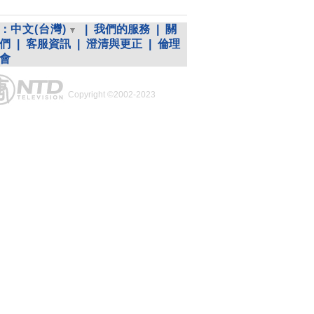
：
中文(台灣)
|
我們的服務
|
關
們
|
客服資訊
|
澄清與更正
|
倫理
會
Copyright ©2002-2023