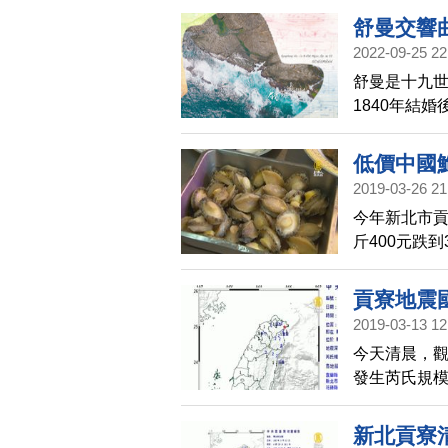
台灣東北角
舒曼交響
地形地貌所
2022-09-25 22
(114)預告
舒曼是十九
1840年結
作品。本集
台灣東北角
低價中國
地形地貌所
2019-03-26 21
今年新北市
斤400元跌
委會主委陳吉
下午到貢寮現
貢寮地震
國外的活體
2019-03-13 12
今天清晨，觀
發生芮氏規模
震央距離核一
作，沒有異常
新北貢寮清