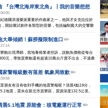
與北海岸，沿著明媚的濱海公路前行，享受大自然豐富的
曲 『台灣北海岸東北角』┃我的音樂想想
帶給我們的山海美景與壯闊景緻。
:00:00
世紀德國浪漫樂派重要的作曲家之一，他與才女克拉拉於
婚後，開始嘗試創作各類型的音樂，包括編制龐大的交響樂
節目在舒曼的第一號至第三號交響曲樂章中，與乘羽徜徉
與北海岸，沿著明媚的濱海公路前行，享受大自然豐富的
鮑大舉傾銷！蘇揆擬限制進口
帶給我們的山海美景與壯闊景緻。
:27:14
貢寮鮑出現滯銷，當地養殖業者控訴，說鮑魚價格從每台
到300元，導致貢寮鮑還有超過10萬台斤賣不出去，不過農
仲隨後澄清，其實只跌到360元。行政院長蘇貞昌今天
勘，指示以後每年11月到隔年3月的貢寮鮑產季，限制
國家警報級數有落差 氣象局致歉
、冷凍鮑魚進口。
:39:58
眾朋友有沒有收到手機的地震警報呢？清晨4點19分，
5.1地震，震央在新北市貢寮區，震源深度132.5公里。
、核二廠都不到30公里，原能會表示，各機組都正常運
情況發生。不過，國家級警報顯示，預估北市震度3級，
晨5.1地震 原能會：核電廠運行正常