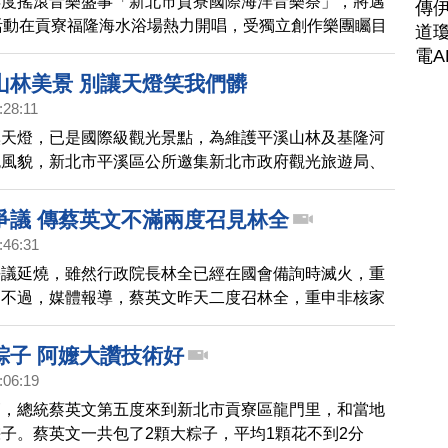
年度搖滾音樂盛事「新北市貢寮國際海洋音樂祭」，將邁
傳
活動在貢寮福隆海水浴場熱力開唱，受獨立創作樂團矚目
道瓊
立音樂大賞」開放報名
電A
山林美景 別讓天燈笑我們髒
:28:11
溪天燈，已是國際級觀光景點，為維護平溪山林及基隆河
色風貌，新北市平溪區公所邀集新北市政府觀光旅遊局、
地方協會攜手，舉辦「106年度平溪區清山淨溪」活動
爭議 傳蔡英文不滿兩度召見林全
:46:31
爭議延燒，雖然行政院長林全已經在國會備詢時滅火，重
；不過，媒體報導，蔡英文昨天二度召林全，重申非核家
，也不滿為何行政立法溝通老是出包。
粽子 阿嬤大讚技術好
:06:19
節，總統蔡英文第五度來到新北市貢寮區龍門里，和當地
子。蔡英文一共包了2顆大粽子，平均1顆花不到2分