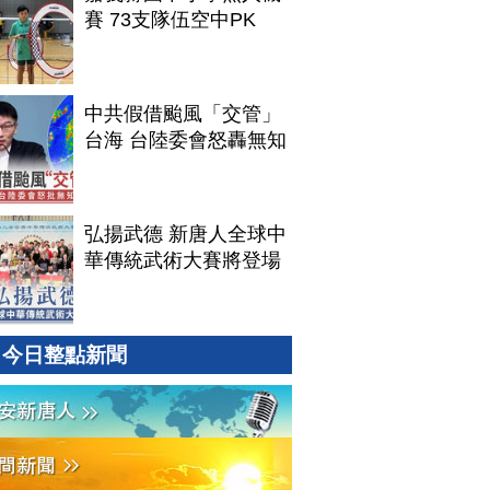
賽 73支隊伍空中PK
中共假借颱風「交管」
台海 台陸委會怒轟無知
弘揚武德 新唐人全球中
華傳統武術大賽將登場
今日整點新聞