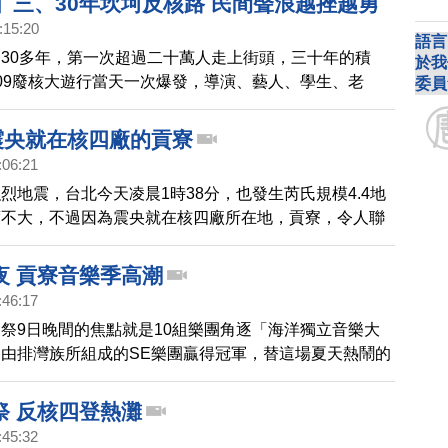
】三、30年坎坷反核路 民間聲浪越挫越勇
力量，而堅持三十年的學者與專家，怎麼看 台灣民意的
:15:20
繼續帶您來聚焦。
語言
30多年，第一次超過二十萬人走上街頭，三十年的積
於我
09廢核大遊行當天一次爆發，導演、藝人、學生、老
委員
庭主婦，前所未有的陣容，不分藍綠通通站出來守護家
的光陰，我們從反核運動中，彷彿看見了台灣民間社會令
 震央就在核四廠的貢寮
民力量，而堅持三十年的學者與專家，怎麼看台灣民意的
:06:21
繼續帶您來聚焦。
烈地震，台北今天凌晨1時38分，也發生芮氏規模4.4地
度不大，不過因為震央就在核四廠所在地，貢寮，令人聯
1地震輻射外洩危機，格外引人注目與擔心。各地最大震
澳1級，新北市、新店1級，台北市信義區1級。
夜 貢寮音樂季高潮
:46:17
祭9日晚間的焦點就是10組樂團角逐「海洋獨立音樂大
由排灣族所組成的SE樂團贏得冠軍，替這場夏天熱鬧的
起高潮。
祭 反核四登熱灘
:45:32