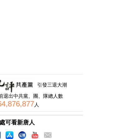
引發三退大潮
前退出中共黨、團、隊總人數
64,876,877
人
處可看新唐人