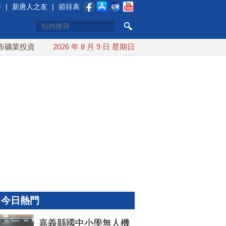
賽
|
新唐人之友
|
節目表
投資20億美元
2026 年 8 月 9 日 星期日
中東局勢動盪 土耳其沙特巴基斯坦誓共同防禦
今日熱門
嘉義縣國中小學無人機