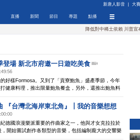
新唐人影音
|
大
直播
新聞
節目
專題
點播
降低對中稀土依賴 川普宣布礦業
季登場 新北市府邀一日遊吃美食
:49:56
的好樣Formosa。又到了「貢寮鮑魚」盛產季節，今年
主打健康料理，推出限量鮑魚餐盒，另外，還推出鮑魚料
有貢寮一日遊等活動，讓民眾可以透過網路預訂，到貢寮
美景。
曲 『台灣北海岸東北角』┃我的音樂想想
:00:00
世紀德國浪漫樂派重要的作曲家之一，他與才女克拉拉於
婚後，開始嘗試創作各類型的音樂，包括編制龐大的交響樂
節目在舒曼的第一號至第三號交響曲樂章中，與乘羽徜徉