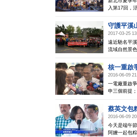
新北市夏季
入第17回，
的「海洋獨
守護平溪
2017-03-25 13
遠近馳名平
流域自然景
環境保護局及
核一重啟
2016-06-09 21
一電廠重啟
申三個前提
園目標不變
蔡英文包
2016-06-09 20
今天是端午
阿嬤一起包粽