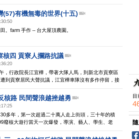
稱讚蔡英文的技術有進步。
(57)有機無毒的世界(十五)
:30:50
。farm 手作 -- 台大屋頂農園。
察核四 貢寮人攔路抗議
:36:20
)下午，行政院長江宜樺，帶著大隊人馬，到新北市貢寮區
，遭到貢寮居民大聲抗議，江宜樺車隊沒有多作停留，接
的參觀行程，江宜樺希望提升台電的安全文化，也不要過
求他們得用生命保障核能安全。
目
坷反核路 民間聲浪越挫越勇
4
:17:25
30多年，第一次超過二十萬人走上街頭，三十年的積
隨
09廢核大遊行當天一次爆發，導演、藝人、學生、老
主婦，前所未 有的陣容，不分藍綠通通站出來守護家
的光陰，我們從反核運動中，彷彿看見了台灣民間社會令