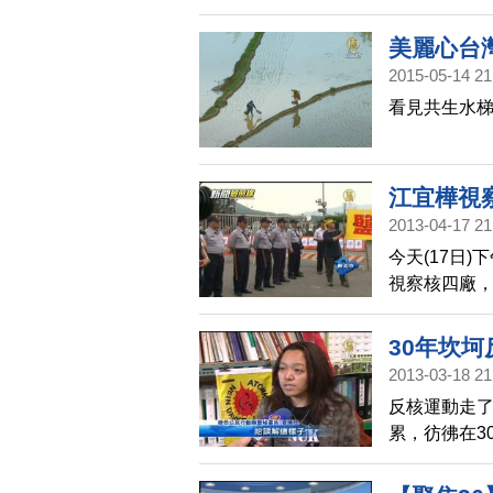
鐘，阿嬤也
美麗心台灣
2015-05-14 21
看見共生水梯田
江宜樺視
2013-04-17 21
今天(17日
視察核四廠
近三個小時
度自信，要
30年坎
2013-03-18 21
反核運動走了
累，彷彿在3
師，還有家庭
園，三十年