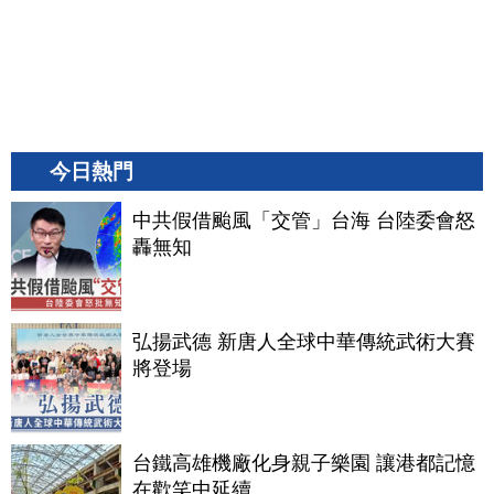
今日熱門
中共假借颱風「交管」台海 台陸委會怒
轟無知
弘揚武德 新唐人全球中華傳統武術大賽
將登場
台鐵高雄機廠化身親子樂園 讓港都記憶
在歡笑中延續