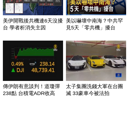
美伊開戰後共機連6天沒擾
美以嚇壞中南海？中共罕
台 學者析消失主因
見5天「零共機」擾台
傳伊朗有意談判！道瓊彈
太子集團洗錢大軍在台團
238點 台積電ADR收高
滅 33豪車今被法拍