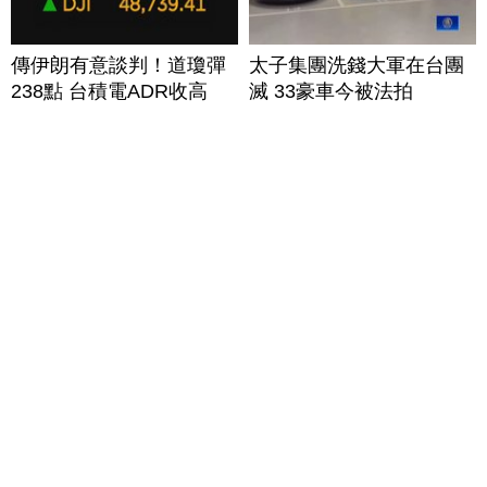
傳伊朗有意談判！道瓊彈
太子集團洗錢大軍在台團
238點 台積電ADR收高
滅 33豪車今被法拍