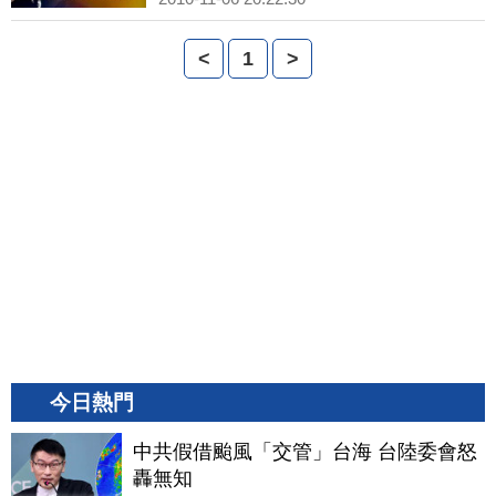
<
1
>
今日熱門
中共假借颱風「交管」台海 台陸委會怒
轟無知