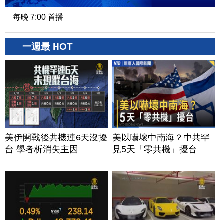
每晚 7:00 首播
一週最 HOT
美伊開戰後共機連6天沒擾
美以嚇壞中南海？中共罕
台 學者析消失主因
見5天「零共機」擾台