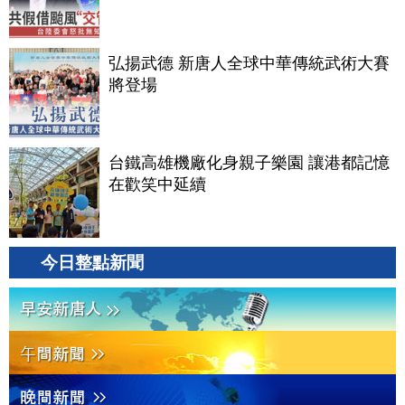
弘揚武德 新唐人全球中華傳統武術大賽
將登場
台鐵高雄機廠化身親子樂園 讓港都記憶
在歡笑中延續
今日整點新聞