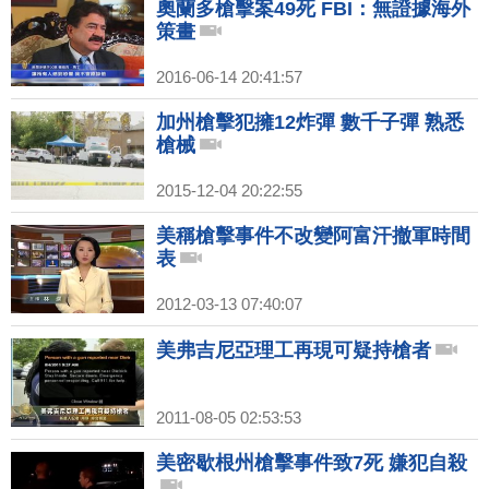
奧蘭多槍擊案49死 FBI：無證據海外
策畫
2016-06-14 20:41:57
加州槍擊犯擁12炸彈 數千子彈 熟悉
槍械
2015-12-04 20:22:55
美稱槍擊事件不改變阿富汗撤軍時間
表
2012-03-13 07:40:07
美弗吉尼亞理工再現可疑持槍者
2011-08-05 02:53:53
美密歇根州槍擊事件致7死 嫌犯自殺