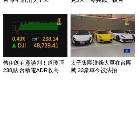
台 學者析消失主因
見5天「零共機」擾台
傳伊朗有意談判！道瓊彈
太子集團洗錢大軍在台團
238點 台積電ADR收高
滅 33豪車今被法拍