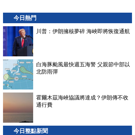
今日熱門
川普：伊朗擁核夢碎 海峽即將恢復通航
白海豚颱風最快週五海警 父親節中部以
北防雨彈
霍爾木茲海峽協議將達成？伊朗傳不收
通行費
今日整點新聞