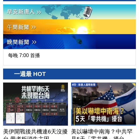
每晚 7:00 首播
一週最 HOT
美伊開戰後共機連6天沒擾
美以嚇壞中南海？中共罕