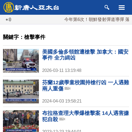
今年第6次！朝鮮發射彈道導彈 落日本
關鍵字：槍擊事件
美國多倫多領館遭槍擊 加拿大：國安
事件 全力緝凶
2026-03-11 13:19:48
芬蘭12歲學童校園持槍行凶 一人遇難
兩人重傷
2024-04-03 19:58:21
布拉格查理大學爆槍擊案 14人遇害嫌
犯自殺
2023-12-23 19:44:01