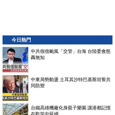
今日熱門
中共假借颱風「交管」台海 台陸委會怒
轟無知
中東局勢動盪 土耳其沙特巴基斯坦誓共
同防禦
台鐵高雄機廠化身親子樂園 讓港都記憶
在歡笑中延續