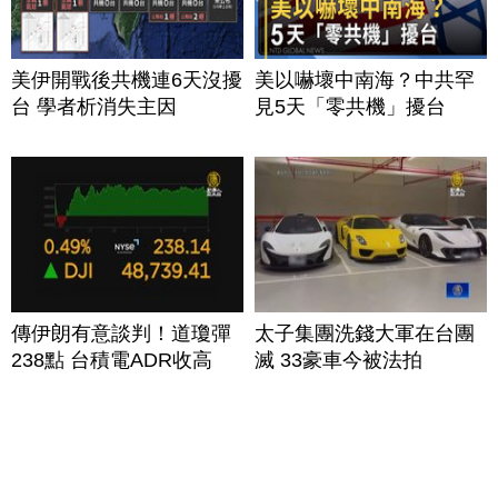
美伊開戰後共機連6天沒擾
美以嚇壞中南海？中共罕
台 學者析消失主因
見5天「零共機」擾台
傳伊朗有意談判！道瓊彈
太子集團洗錢大軍在台團
238點 台積電ADR收高
滅 33豪車今被法拍