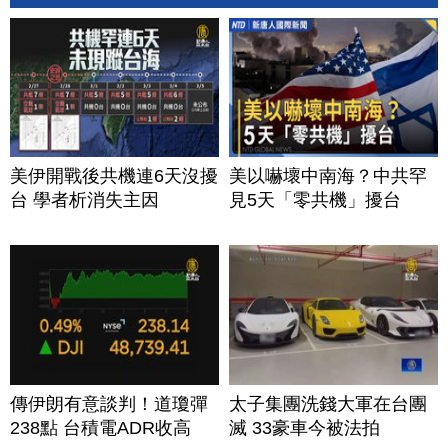
美伊開戰後共機連6天沒擾
美以嚇壞中南海？中共罕
台 學者析消失主因
見5天「零共機」擾台
傳伊朗有意談判！道瓊彈
太子集團洗錢大軍在台團
238點 台積電ADR收高
滅 33豪車今被法拍