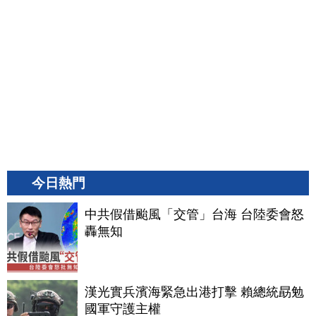
今日熱門
中共假借颱風「交管」台海 台陸委會怒
轟無知
漢光實兵濱海緊急出港打擊 賴總統勗勉
國軍守護主權