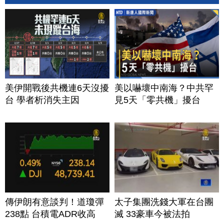
美伊開戰後共機連6天沒擾
美以嚇壞中南海？中共罕
台 學者析消失主因
見5天「零共機」擾台
傳伊朗有意談判！道瓊彈
太子集團洗錢大軍在台團
238點 台積電ADR收高
滅 33豪車今被法拍