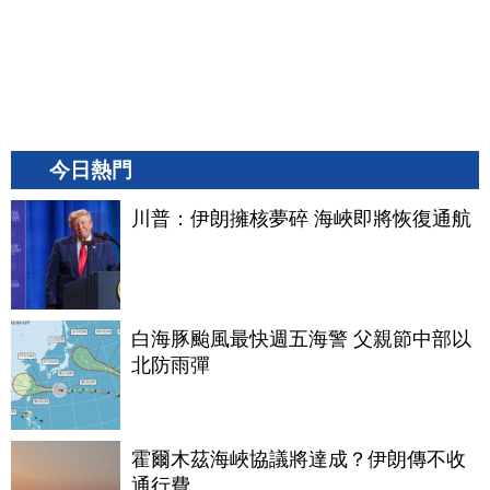
今日熱門
川普：伊朗擁核夢碎 海峽即將恢復通航
白海豚颱風最快週五海警 父親節中部以
北防雨彈
霍爾木茲海峽協議將達成？伊朗傳不收
通行費