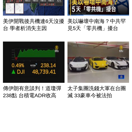
美伊開戰後共機連6天沒擾
美以嚇壞中南海？中共罕
台 學者析消失主因
見5天「零共機」擾台
傳伊朗有意談判！道瓊彈
太子集團洗錢大軍在台團
238點 台積電ADR收高
滅 33豪車今被法拍