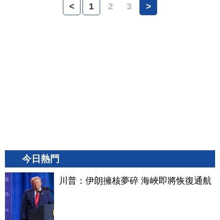
<
1
2
3
>
今日熱門
川普：伊朗擁核夢碎 海峽即將恢復通航