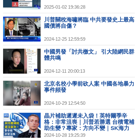
2025-01-02 19:36:28
川普關稅海嘯將臨 中共要發史上最高
國債將自傷？
2024-12-25 12:59:59
中國男發「討共檄文」 引大陸網民群
體共鳴
2024-12-11 20:00:13
北京名校小學前砍人案 中國各地暴力
事件頻發
2024-10-29 12:54:50
晶片補助遲遲未入袋！英特爾季辛
格：非常沮喪｜川普若勝選 台積電補
助生變？專家：方向不變｜SK海力
士、三星市值差距 創逾13年最小｜專
2024-10-28 19:25:39