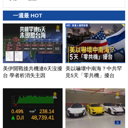
一週最 HOT
美伊開戰後共機連6天沒擾
美以嚇壞中南海？中共罕
台 學者析消失主因
見5天「零共機」擾台