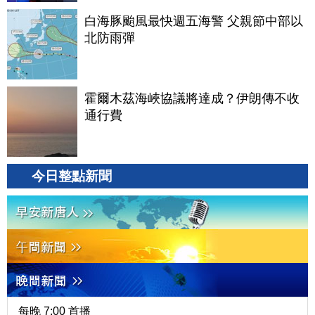
白海豚颱風最快週五海警 父親節中部以
北防雨彈
霍爾木茲海峽協議將達成？伊朗傳不收
通行費
今日整點新聞
每晚 7:00 首播