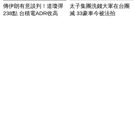
傳伊朗有意談判！道瓊彈
太子集團洗錢大軍在台團
238點 台積電ADR收高
滅 33豪車今被法拍