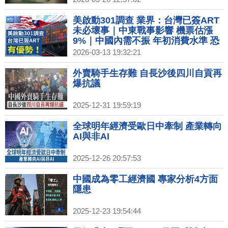
美啟動301調查 業界：台灣已簽ART
未必壞事｜中東戰事影響 機票估漲
9%｜中國內需不振 年初消費水準 恐
創疫情後新低｜川普豁免全球1個月
2026-03-13 19:32:21
內買俄油 已裝船限定
外賣騎手生存難 自長沙後四川自貢再
爆抗議
2025-12-31 19:59:19
全球明年經濟受歐日中牽制 產業轉向
AI與非AI
2025-12-26 20:57:53
中國成為零工經濟國 專家分析4方面
隱患
2025-12-23 19:54:44