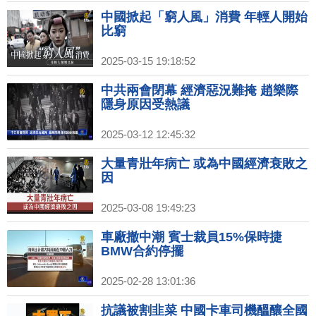
中國掀起「窮人風」消費 年輕人開始
比窮
2025-03-15 19:18:52
中共兩會閉幕 經濟惡況難掩 趙樂際
隱身原因受熱議
2025-03-12 12:45:32
大量青壯年病亡 或為中國經濟衰敗之
因
2025-03-08 19:49:23
車廠撤中潮 賓士裁員15%保時捷
BMW合約停擺
2025-02-28 13:01:36
抗議被割韭菜 中國卡車司機醞釀全國