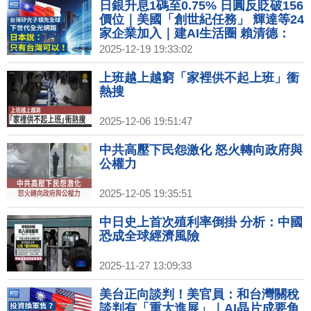
日銀升息1碼至0.75% 日圓反貶破156
價位｜美國「創世紀任務」 輝達等24
家企業加入｜建AI生活圈 賴清德：
2040年為台育50萬AI人才｜高雄新百
2025-12-19 19:33:02
貨商場齊發！日商三井百億投資建
LaLaport
上班越上越窮「家裡供不起上班」衝
熱搜
2025-12-06 19:51:47
中共高壓下民怨激化 怒火轉向政府與
公權力
2025-12-05 19:35:51
中日史上首次殖利率倒掛 分析：中國
恐成全球經濟風險
2025-11-27 13:09:33
美台正向談判！美官員：和台灣關稅
談判有「重大進展」｜AI晶片成要角