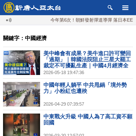
今年第6次！朝鮮發射彈道導彈 落日本EEZ外
關鍵字：中國經濟
美中峰會有成果？美牛進口許可變回
「過期」｜韓國法院阻止三星大罷工
裁定不可擾亂生產｜中國4月經濟全
面放緩 內需增速創40個月新低｜台股
2026-05-18 19:47:36
過熱？巴菲特指標破500% 證交所推
「璞玉指數」
中國年輕人躺平 中共甩鍋「境外勢
力」小粉紅也遭殃
2026-04-29 07:39:57
中東戰火升級 中國人為了高工資不願
回國
2026-03-20 12:57:02