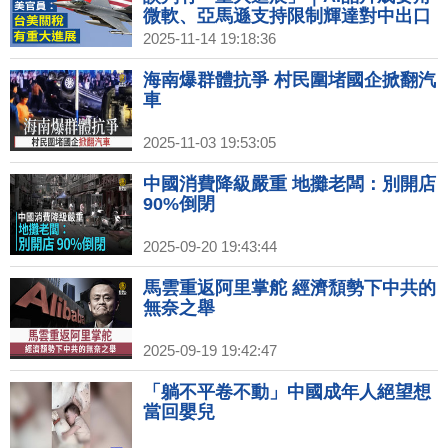
微軟、亞馬遜支持限制輝達對中出口
｜暗示貨幣鬆綁？經濟學人：台幣遭
2025-11-14 19:18:36
低估居全球之冠｜中國經濟難掩疲弱
固定投資放緩、房地產危機加劇
海南爆群體抗爭 村民圍堵國企掀翻汽
車
2025-11-03 19:53:05
中國消費降級嚴重 地攤老闆：別開店
90%倒閉
2025-09-20 19:43:44
馬雲重返阿里掌舵 經濟頹勢下中共的
無奈之舉
2025-09-19 19:42:47
「躺不平卷不動」中國成年人絕望想
當回嬰兒