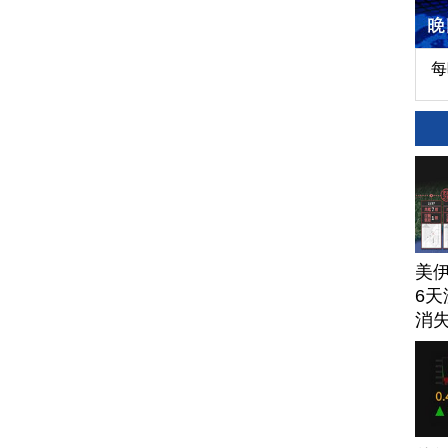
每
美
6天
消