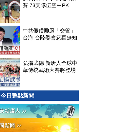
賽 73支隊伍空中PK
中共假借颱風「交管」
台海 台陸委會怒轟無知
弘揚武德 新唐人全球中
華傳統武術大賽將登場
今日整點新聞