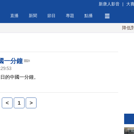
新唐人影音
|
大
直播
新聞
節目
專題
點播
降低對中
國一分鐘
:29:53
本日的中國一分鐘。
<
1
>