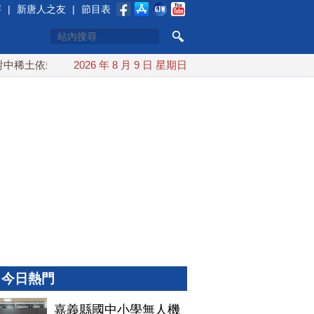
賽
|
新唐人之友
|
節目表
稀土依賴 川普宣布礦業投資20億美元
2026 年 8 月 9 日 星期日
中東局勢動盪 土耳其沙
今日熱門
嘉義縣國中小學無人機