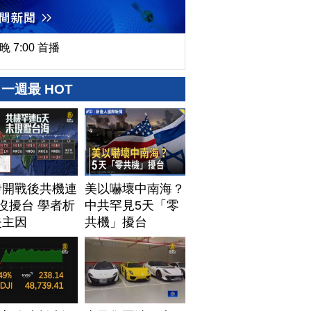
晚 7:00 首播
一週最 HOT
伊開戰後共機連
美以嚇壞中南海？
沒擾台 學者析
中共罕見5天「零
失主因
共機」擾台