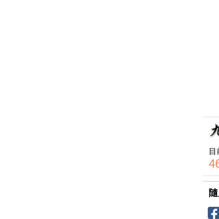
目
4
隨