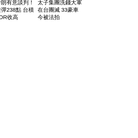
伊朗有意談判！
太子集團洗錢大軍
彈238點 台積
在台團滅 33豪車
DR收高
今被法拍