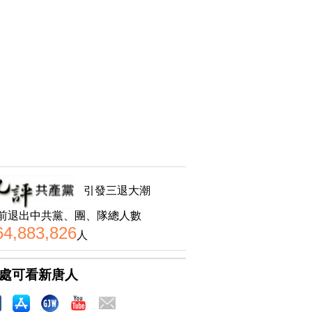
引發三退大潮
前退出中共黨、團、隊總人數
64,883,826
人
處可看新唐人