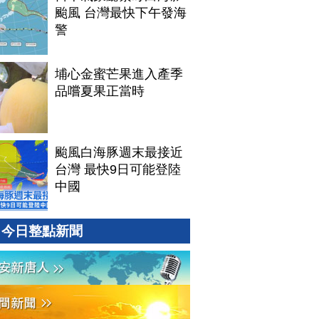
颱風 台灣最快下午發海
警
埔心金蜜芒果進入產季
品嚐夏果正當時
颱風白海豚週末最接近
台灣 最快9日可能登陸
中國
今日整點新聞