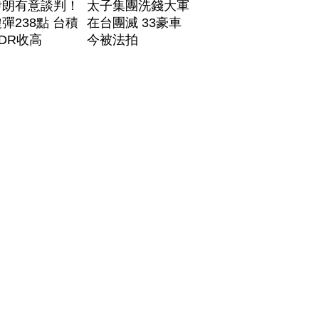
伊朗有意談判！
太子集團洗錢大軍
彈238點 台積
在台團滅 33豪車
DR收高
今被法拍