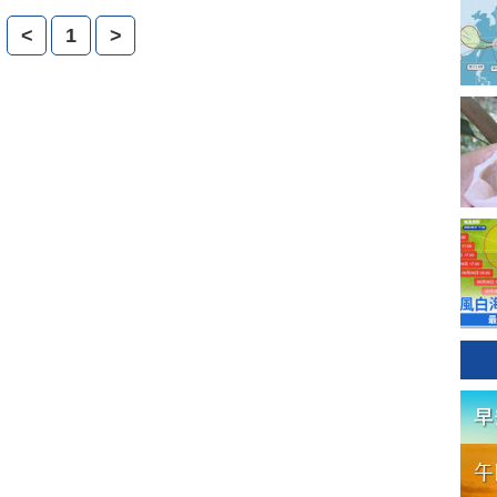
冼偉昌表示，彷彿去了一趟旅行。（要改主播）
<
1
>