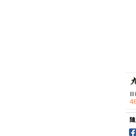
目
4
隨