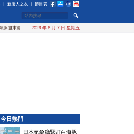
賽
|
新唐人之友
|
節目表
週末最接近台灣 最快9日可能登陸中國
2026 年 8 月 7 日 星期五
台灣漢光首結合城鎮演習
今日熱門
日本氣象廳緊盯白海豚