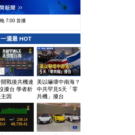
晚 7:00 首播
一週最 HOT
伊開戰後共機連
美以嚇壞中南海？
沒擾台 學者析
中共罕見5天「零
失主因
共機」擾台