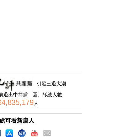
引發三退大潮
前退出中共黨、團、隊總人數
64,835,179
人
處可看新唐人