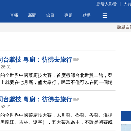
新唐人影音
|
大
直播
新聞
節目
專題
點播
颱風白海豚
同台獻技 粵廚：彷彿去旅行
:26:31
辦的全世界中國菜廚技大賽，首度移師台北世貿二館，亞
馬上就要在七月底，盛大舉行，民眾不僅可以在同一個場
大菜系廚師們的精湛廚技，會場旁也將同時舉辦國際美食
工作20多年的香港師傅冼偉昌說，這樣的比賽形式，讓
同台獻技 粵廚：彷彿去旅行
去了一趟旅行。
:53:21
辦的全世界中國菜廚技大賽，以川菜、魯菜、粵菜、淮揚
（黑龍江、吉林、遼寧），五大菜系為主，不論是初賽或
都在一個會場舉行，並可以同時觀看各菜系的烹飪過程，