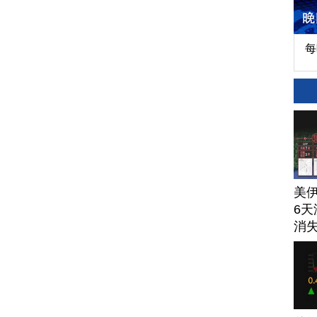
每
美
6天
消