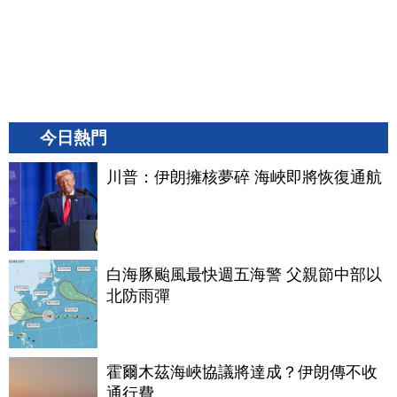
今日熱門
川普：伊朗擁核夢碎 海峽即將恢復通航
白海豚颱風最快週五海警 父親節中部以
北防雨彈
霍爾木茲海峽協議將達成？伊朗傳不收
通行費