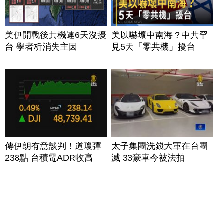
美伊開戰後共機連6天沒擾
美以嚇壞中南海？中共罕
台 學者析消失主因
見5天「零共機」擾台
傳伊朗有意談判！道瓊彈
太子集團洗錢大軍在台團
238點 台積電ADR收高
滅 33豪車今被法拍