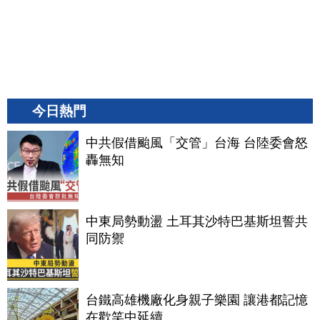
今日熱門
中共假借颱風「交管」台海 台陸委會怒
轟無知
中東局勢動盪 土耳其沙特巴基斯坦誓共
同防禦
台鐵高雄機廠化身親子樂園 讓港都記憶
在歡笑中延續