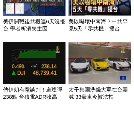
美伊開戰後共機連6天沒擾
美以嚇壞中南海？中共罕
台 學者析消失主因
見5天「零共機」擾台
傳伊朗有意談判！道瓊彈
太子集團洗錢大軍在台團
238點 台積電ADR收高
滅 33豪車今被法拍