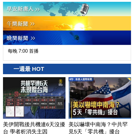
每晚 7:00 首播
一週最 HOT
美伊開戰後共機連6天沒擾
美以嚇壞中南海？中共罕
台 學者析消失主因
見5天「零共機」擾台