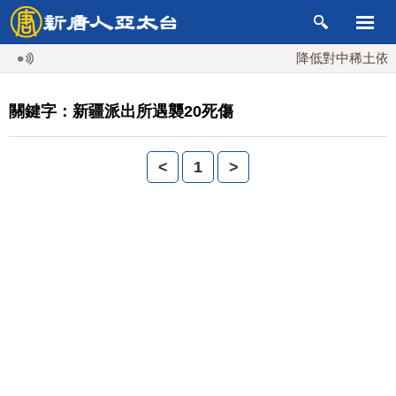
降低對中稀土依賴 
關鍵字：新疆派出所遇襲20死傷
<
1
>