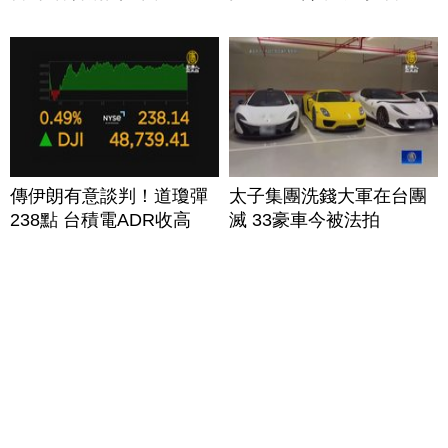
傳伊朗有意談判！道瓊彈
太子集團洗錢大軍在台團
238點 台積電ADR收高
滅 33豪車今被法拍