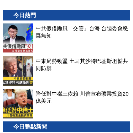
今日熱門
中共假借颱風「交管」台海 台陸委會怒
轟無知
中東局勢動盪 土耳其沙特巴基斯坦誓共
同防禦
降低對中稀土依賴 川普宣布礦業投資20
億美元
今日整點新聞