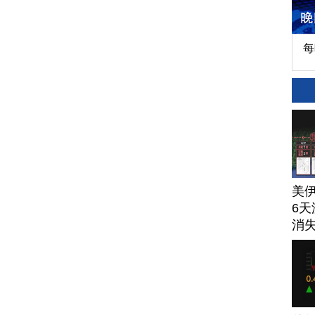
每
美
6天
消