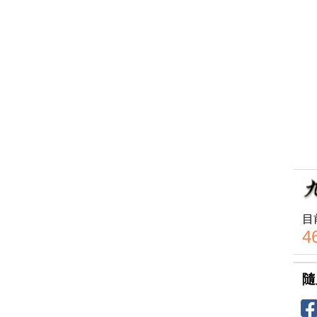
目
4
隨