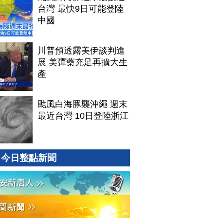
台灣 最快9日可能登陸
中國
川普預透露美伊談判進
展 美彈藥充足再擴大生
產
颱風白海豚襲沖繩 週末
最近台灣 10日登陸浙江
今日整點新聞