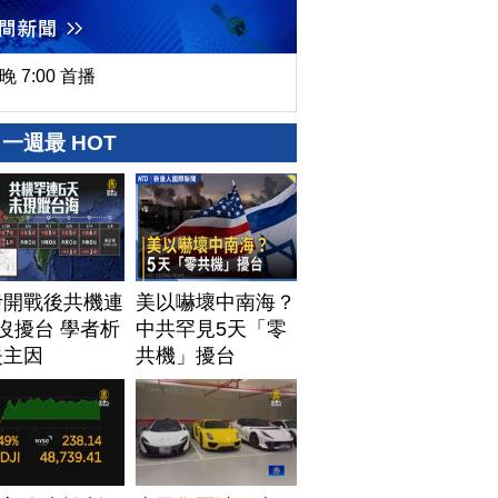
晚 7:00 首播
一週最 HOT
伊開戰後共機連
美以嚇壞中南海？
沒擾台 學者析
中共罕見5天「零
失主因
共機」擾台