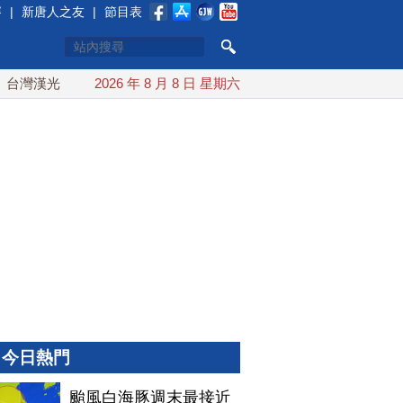
賽
|
新唐人之友
|
節目表
灣漢光首結合城鎮演習 AIT連續發文讚「韌性台灣」
2026 年 8 月 8 日 星期六
搞分化？
今日熱門
颱風白海豚週末最接近