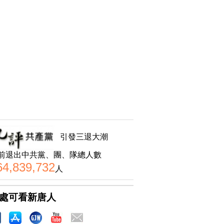
引發三退大潮
前退出中共黨、團、隊總人數
64,839,732
人
處可看新唐人