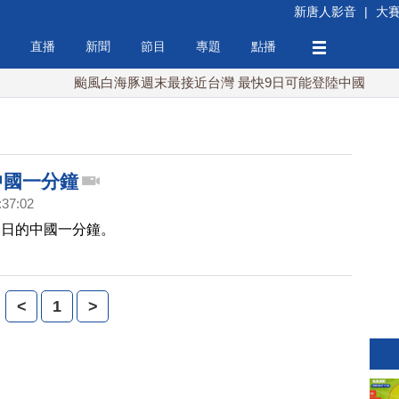
新唐人影音
|
大
直播
新聞
節目
專題
點播
颱風白海豚週末最接近台灣 最快9日可能登陸中國
台
中國一分鐘
:37:02
本日的中國一分鐘。
<
1
>