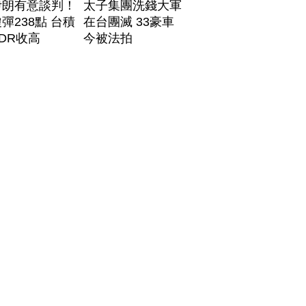
伊朗有意談判！
太子集團洗錢大軍
彈238點 台積
在台團滅 33豪車
DR收高
今被法拍