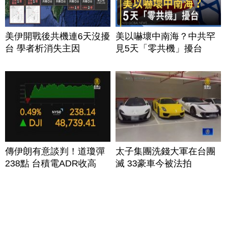
美伊開戰後共機連6天沒擾
美以嚇壞中南海？中共罕
台 學者析消失主因
見5天「零共機」擾台
傳伊朗有意談判！道瓊彈
太子集團洗錢大軍在台團
238點 台積電ADR收高
滅 33豪車今被法拍