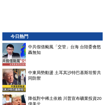
今日熱門
中共假借颱風「交管」台海 台陸委會怒
轟無知
中東局勢動盪 土耳其沙特巴基斯坦誓共
同防禦
降低對中稀土依賴 川普宣布礦業投資20
億美元