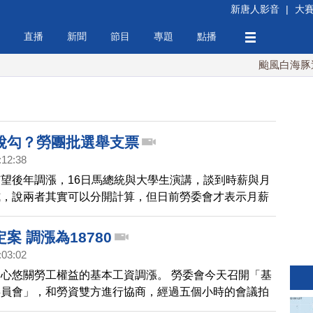
新唐人影音
|
大
直播
新聞
節目
專題
點播
颱風白海豚週末
脫勾？勞團批選舉支票
:12:38
望後年調漲，16日馬總統與大學生演講，談到時薪與月
式，說兩者其實可以分開計算，但日前勞委會才表示月薪
脫勾計算，工商企業界批評馬政府欠缺通盤性考量，勞團
什麼要等到後年，會不會是選舉支票。
案 調漲為18780
:03:02
心悠關勞工權益的基本工資調漲。 勞委會今天召開「基
委員會」，和勞資雙方進行協商，經過五個小時的會議拍
資 將調漲5.03%，從現行的1萬7880元調漲為1萬