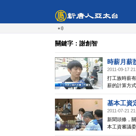
關鍵字：謝創智
時薪月薪
2011-09-17 21
打工族時薪有
薪的計算方
與時薪不能
也質疑，為
基本工資定
2011-07-21 21
新聞頭條，關
本工資審議
板定案，基本工