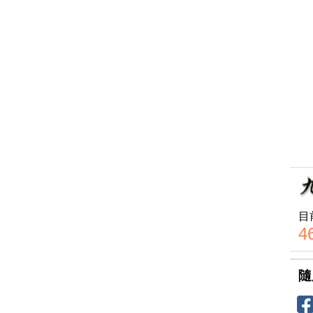
目
4
隨