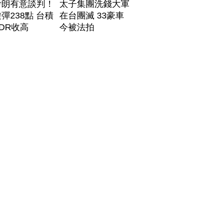
伊朗有意談判！
太子集團洗錢大軍
彈238點 台積
在台團滅 33豪車
DR收高
今被法拍