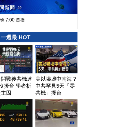
晚 7:00 首播
一週最 HOT
伊開戰後共機連
美以嚇壞中南海？
沒擾台 學者析
中共罕見5天「零
失主因
共機」擾台