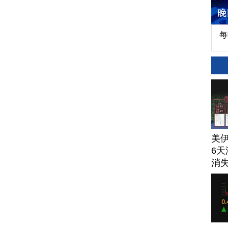
每
美
6天
消