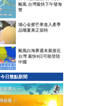
颱風 台灣最快下午發海
警
埔心金蜜芒果進入產季
品嚐夏果正當時
颱風白海豚週末最接近
台灣 最快9日可能登陸
中國
今日整點新聞