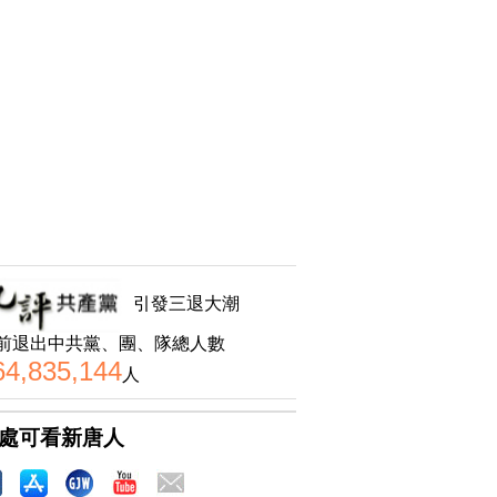
引發三退大潮
前退出中共黨、團、隊總人數
64,835,144
人
處可看新唐人