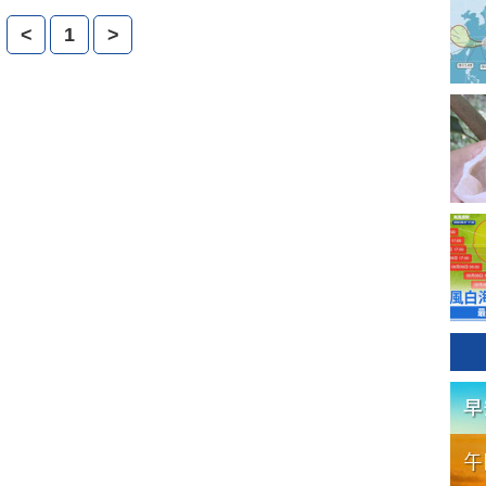
 不過勞工團體則是高喊基本薪資應該為2 萬3459元，才能保
<
1
>
 與尊嚴。今天 一早， 上百位勞工代表前往勞委會，表