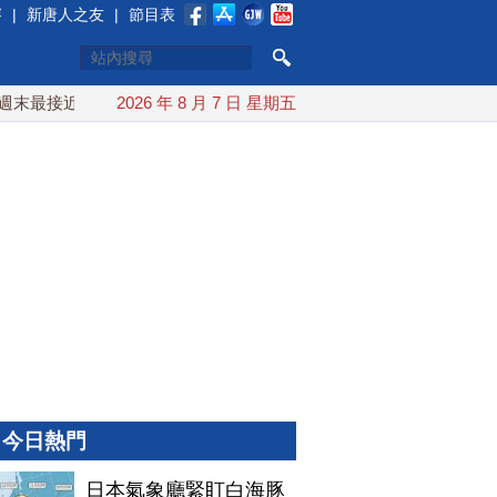
賽
|
新唐人之友
|
節目表
最接近台灣 最快9日可能登陸中國
2026 年 8 月 7 日 星期五
台灣漢光首結合城鎮演習 A
今日熱門
日本氣象廳緊盯白海豚