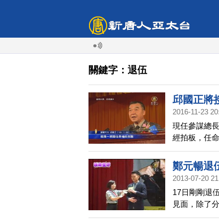
關鍵字：退伍
邱國正將
2016-11-23 20
現任參謀總長
經拍板，任命
之後，第2波
鄭元暢退
2013-07-20 21
17日剛剛退
見面，除了
丘案，鄭元