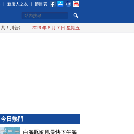
賽
|
新唐人之友
|
節目表
川普簽行政令 對多晶矽課15%關稅
2026 年 8 月 7 日 星期五
白海豚颱風最快下午海警
今日熱門
白海豚颱風最快下午海