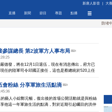
新唐人影音
|
大
直播
新聞
節目
專題
點播
防堵中共！
接參謀總長 第2波軍方人事布局
:28:25
嚴德發，將在12月1日退伍，現在有消息傳出，府方已
現任的陸軍司令邱國正接任，這也是蔡總統於520上任
重要的軍方人事布局。
伍會粉絲 分享軍旅生活點滴
:45:36
伍的藝人小綜鄭元暢，復出後的首場公開活動就是與粉絲
分享他這一年軍旅生活的點滴，對於近期引起矚目的洪仲
暢也直言，真的感到相當憤怒。