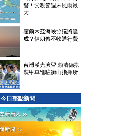
警！父親節週末風雨最
大
霍爾木茲海峽協議將達
成？伊朗傳不收通行費
台灣漢光演習 賴清德搭
裝甲車進駐衡山指揮所
今日整點新聞