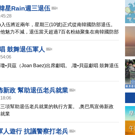
韓星Rain週三退伍
:45:28
in入伍將近兩年，星期三(10號)正式從南韓國防部退伍。
他魅力不減，退伍當天超過7百名粉絲聚集在南韓國防部
迎偶像的歸來。
唱 鼓舞退伍軍人
:54:06
•貝茲（Joan Baez)出席獻唱。 ,瓊•貝茲獻唱 鼓舞退伍
佈新政 幫助退伍老兵就業
:18:06
三項幫助退伍老兵就業的執行方案。 ,奥巴馬宣佈新政
兵就業
軍人遊行 抗議警察打老兵