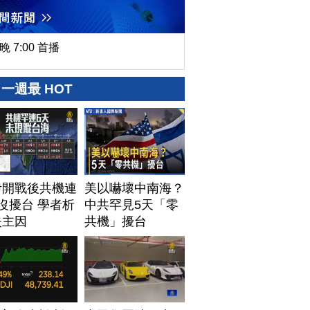
晚 7:00 首播
一週最 HOT
伊開戰後共機連
美以嚇壞中南海？
沒擾台 學者析
中共罕見5天「零
失主因
共機」擾台