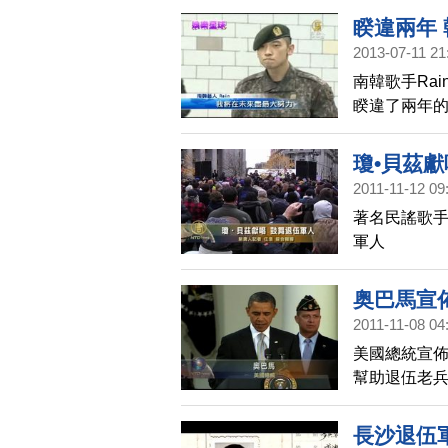
睽違兩年 
2013-07-11 21
南韓歌手Ra
睽違了兩年的
前，熱烈歡
瓊•貝茲獻
2011-11-12 09
著名民謠歌手瓊
軍人
奥巴馬宣
2011-11-08 04
美國總統宣佈
幫助退伍老
長沙退伍