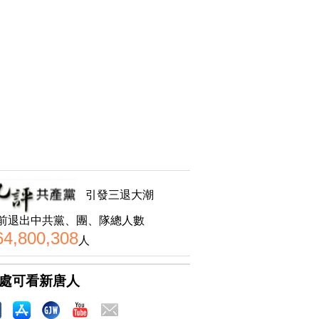
引發三退大潮
前退出中共黨、團、隊總人數
64,800,308
人
處可看新唐人