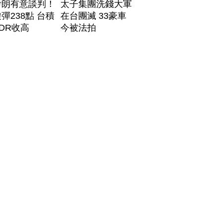
伊朗有意談判！
太子集團洗錢大軍
彈238點 台積
在台團滅 33豪車
DR收高
今被法拍