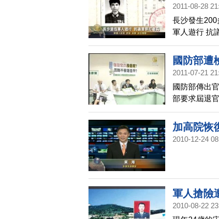
2011-08-28 21
長沙發生20
軍人遊行 抗
國防部遭
2011-07-21 21
國防部傳出
部要求屆退
即接到某民
護法，軍方
加高院恢
查證屬實，
2010-12-24 08
加拿大最高
軍人搶險
2010-08-22 23