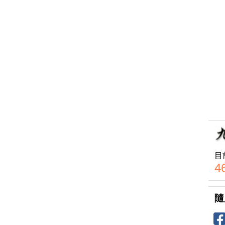
目
4
隨