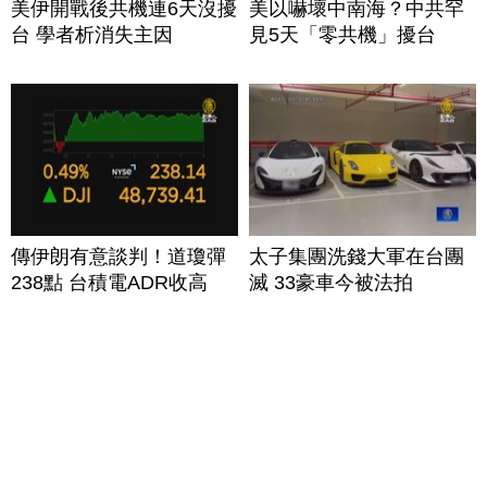
美伊開戰後共機連6天沒擾
美以嚇壞中南海？中共罕
台 學者析消失主因
見5天「零共機」擾台
傳伊朗有意談判！道瓊彈
太子集團洗錢大軍在台團
238點 台積電ADR收高
滅 33豪車今被法拍