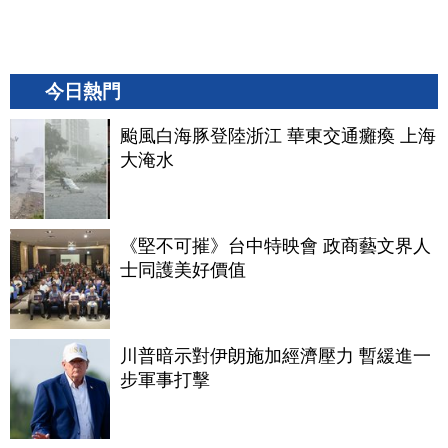
今日熱門
颱風白海豚登陸浙江 華東交通癱瘓 上海
大淹水
《堅不可摧》台中特映會 政商藝文界人
士同護美好價值
川普暗示對伊朗施加經濟壓力 暫緩進一
步軍事打擊