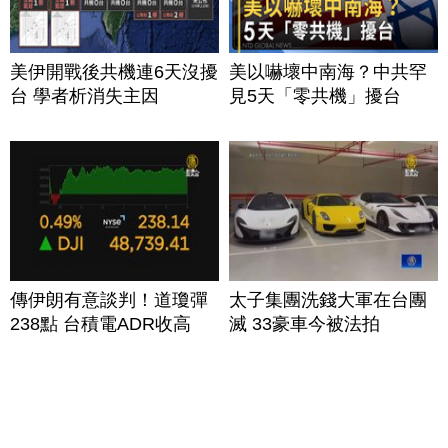
美伊開戰後共機連6天沒擾
美以嚇壞中南海？中共罕
台 學者析消失主因
見5天「零共機」擾台
傳伊朗有意談判！道瓊彈
太子集團洗錢大軍在台團
238點 台積電ADR收高
滅 33豪車今被法拍