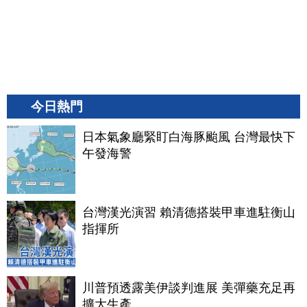
今日熱門
日本氣象廳緊盯白海豚颱風 台灣最快下
午發海警
台灣漢光演習 賴清德搭裝甲車進駐衡山
指揮所
川普預透露美伊談判進展 美彈藥充足再
擴大生產