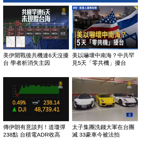
美伊開戰後共機連6天沒擾
美以嚇壞中南海？中共罕
台 學者析消失主因
見5天「零共機」擾台
傳伊朗有意談判！道瓊彈
太子集團洗錢大軍在台團
238點 台積電ADR收高
滅 33豪車今被法拍