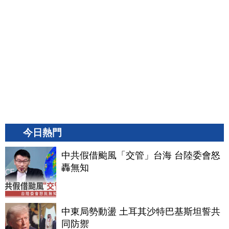
今日熱門
中共假借颱風「交管」台海 台陸委會怒
轟無知
中東局勢動盪 土耳其沙特巴基斯坦誓共
同防禦