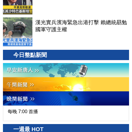
漢光實兵濱海緊急出港打擊 賴總統勗勉
國軍守護主權
今日整點新聞
每晚 7:00 首播
一週最 HOT