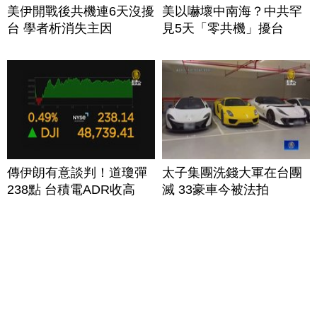
美伊開戰後共機連6天沒擾
美以嚇壞中南海？中共罕
台 學者析消失主因
見5天「零共機」擾台
傳伊朗有意談判！道瓊彈
太子集團洗錢大軍在台團
238點 台積電ADR收高
滅 33豪車今被法拍