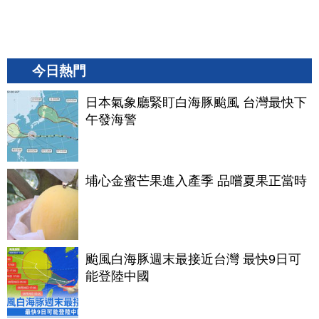
今日熱門
日本氣象廳緊盯白海豚颱風 台灣最快下
午發海警
埔心金蜜芒果進入產季 品嚐夏果正當時
颱風白海豚週末最接近台灣 最快9日可
能登陸中國