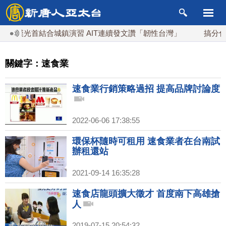
灣漢光首結合城鎮演習 AIT連續發文讚「韌性台灣」
搞分化？
關鍵字：速食業
速食業行銷策略過招 提高品牌討論度
2022-06-06 17:38:55
環保杯隨時可租用 速食業者在台南試
辦租還站
2021-09-14 16:35:28
速食店龍頭擴大徵才 首度南下高雄搶
人
2019-07-15 20:54:32