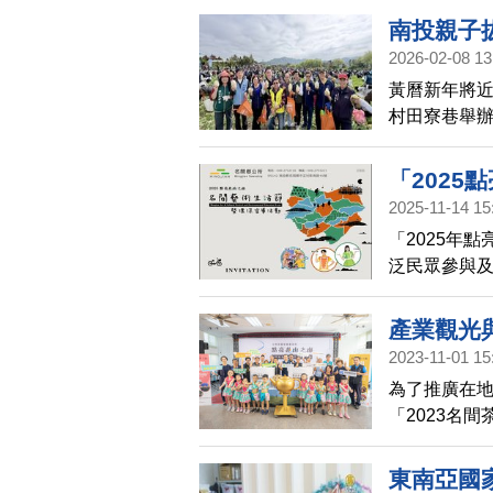
南投親子
2026-02-08 13
黃曆新年將近
村田寮巷舉
起走進農田，
「嘿喲嘿喲」
「2025
2025-11-14 15
「2025年
泛民眾參與及
心斜對面廣
等，要讓參
產業觀光
2023-11-01 15
為了推廣在地
「2023名
動」系列活
地茶藝文化
東南亞國