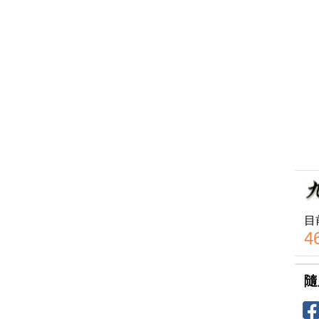
目
4
隨