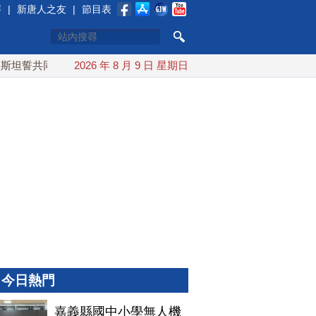
賽
|
新唐人之友
|
節目表
坦誓共同防禦
2026 年 8 月 9 日 星期日
漢光實兵濱海緊急出港打擊 賴總統勗勉國軍守護
今日熱門
嘉義縣國中小學無人機