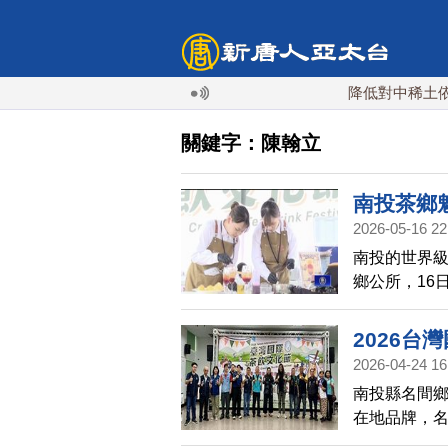
降低對中稀土依賴 
關鍵字：陳翰立
南投茶鄉
2026-05-16 22
南投的世界
鄉公所，16
元，包括創
許多民眾來
2026台
2026-04-24 16
南投縣名間
在地品牌，名
舉辦「202