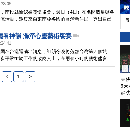
:33:05
，南投縣新媳婦關懷協會，週日（4日）在名間鄉舉辦各
交流活動，邀集來自東南亞各國的台灣新住民，秀出自己
每
節應景食品，並且自己動手做月餅，提前共度中秋佳節。
儷看神韻 滌淨心靈藝術饗宴
:24:41
術團在台巡迴演出消息，神韻今晚將蒞臨台灣第四個城
許多平常忙於工作的政商人士，在兩個小時的藝術盛宴
滌淨身心。
<
1
>
美
6天
消