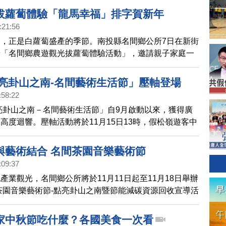
拔蘿蔔體驗「龍馬幸福」排字賀新年
:21:56
，正是白蘿蔔盛產的季節。南投縣名間鄉公所7日在新街
辦「名間鄉農遊觀光拔蘿蔔體驗活動」，邀請親子家庭一
捲起袖子親手拔蘿蔔，在超過1甲的蘿蔔田間不時傳來
的加油聲與歡笑聲，1000多人在現場氣氛熱鬧又溫馨。
點亮卦山之南-名間藝術生活節」壓軸登場
:58:22
點亮卦山之南－名間藝術生活節」自9月啟動以來，獲得廣
高度迴響。壓軸活動將於11月15日13時，假松嶺遊客中
場舉行。活動內容包括音樂展演、親子互動以及小農市集
與者深度體驗藝術與生活融合的多元特色。
與藝術結合 名間茶園音樂藝術節
:09:37
產業觀光，名間鄉公所將於11月11日起至11月18日舉辦
間茶園音樂藝術節-點亮卦山之南暨節能減碳資源回收宣導活
動，將茶香結合音樂、藝術、地方特產及環保議題，讓在
得以傳承與發揚，同時提高民眾對環保、節能減碳等議題
家中秋節吃什麼？各國美食一次看