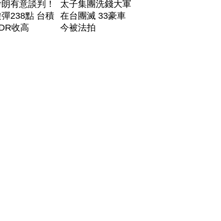
伊朗有意談判！
太子集團洗錢大軍
彈238點 台積
在台團滅 33豪車
DR收高
今被法拍