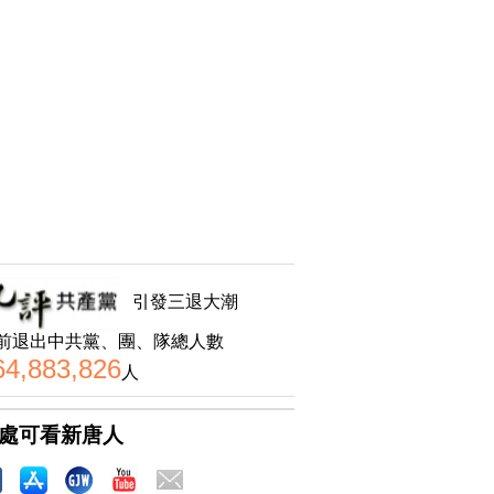
引發三退大潮
前退出中共黨、團、隊總人數
64,883,826
人
處可看新唐人