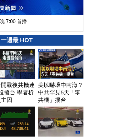
晚 7:00 首播
一週最 HOT
伊開戰後共機連
美以嚇壞中南海？
沒擾台 學者析
中共罕見5天「零
失主因
共機」擾台