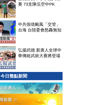
賽 73支隊伍空中PK
中共假借颱風「交管」
台海 台陸委會怒轟無知
弘揚武德 新唐人全球中
華傳統武術大賽將登場
今日整點新聞