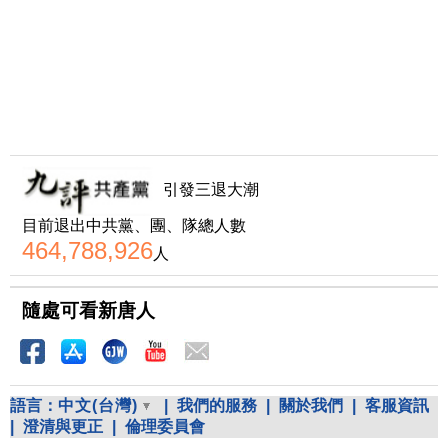
引發三退大潮
目前退出中共黨、團、隊總人數
464,788,926
人
隨處可看新唐人
語言：
中文(台灣)
|
我們的服務
|
關於我們
|
客服資訊
|
澄清與更正
|
倫理委員會