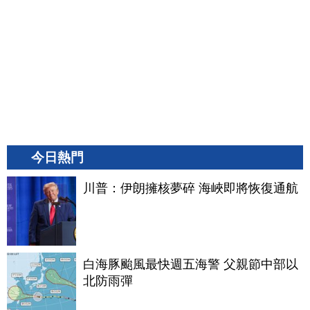
今日熱門
川普：伊朗擁核夢碎 海峽即將恢復通航
白海豚颱風最快週五海警 父親節中部以
北防雨彈