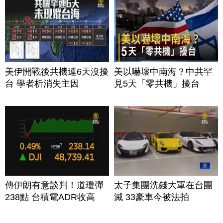
美伊開戰後共機連6天沒擾
美以嚇壞中南海？中共罕
台 學者析消失主因
見5天「零共機」擾台
傳伊朗有意談判！道瓊彈
太子集團洗錢大軍在台團
238點 台積電ADR收高
滅 33豪車今被法拍