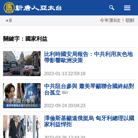
今年第6次！朝鮮發射
關鍵字：國家利益
比利時國安局報告：中共利用灰色地
帶影響歐洲決策
2023-01-13 22:59:18
中共阻台參與 蕭美琴籲聯合國終結對
台孤立
2022-09-24 20:04:23
澤倫斯基籲遠俄挺烏 匈牙利總理以國
家利益悍拒
2022-03-26 17:44:34