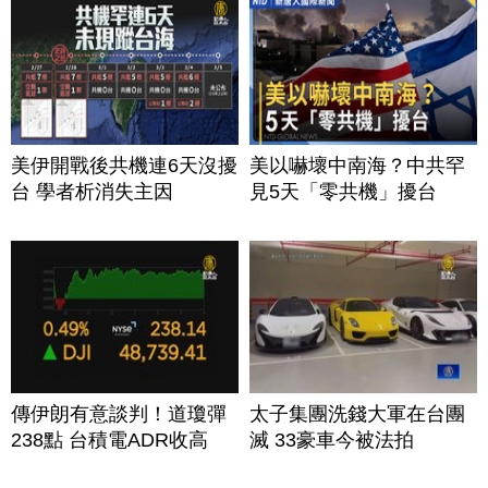
美伊開戰後共機連6天沒擾
美以嚇壞中南海？中共罕
台 學者析消失主因
見5天「零共機」擾台
傳伊朗有意談判！道瓊彈
太子集團洗錢大軍在台團
238點 台積電ADR收高
滅 33豪車今被法拍