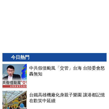
今日熱門
中共假借颱風「交管」台海 台陸委會怒
轟無知
台鐵高雄機廠化身親子樂園 讓港都記憶
在歡笑中延續