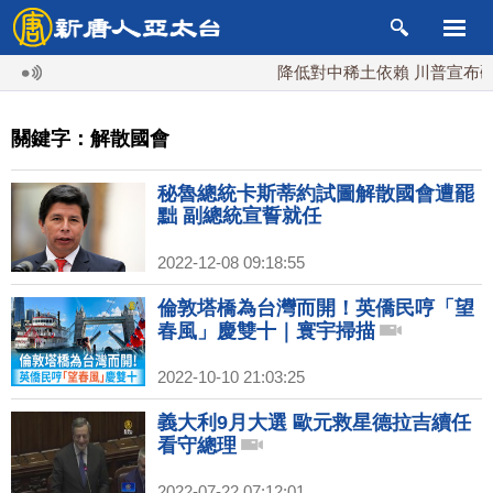
降低對中稀土依賴 川普宣布礦業
關鍵字：解散國會
秘魯總統卡斯蒂約試圖解散國會遭罷
黜 副總統宣誓就任
2022-12-08 09:18:55
倫敦塔橋為台灣而開！英僑民哼「望
春風」慶雙十｜寰宇掃描
2022-10-10 21:03:25
義大利9月大選 歐元救星德拉吉續任
看守總理
2022-07-22 07:12:01