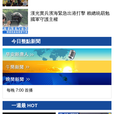
漢光實兵濱海緊急出港打擊 賴總統勗勉
國軍守護主權
今日整點新聞
每晚 7:00 首播
一週最 HOT