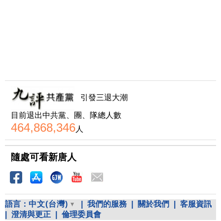
引發三退大潮
目前退出中共黨、團、隊總人數
464,868,346
人
隨處可看新唐人
語言：
中文(台灣)
|
我們的服務
|
關於我們
|
客服資訊
|
澄清與更正
|
倫理委員會