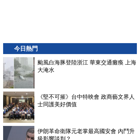
今日熱門
颱風白海豚登陸浙江 華東交通癱瘓 上海
大淹水
《堅不可摧》台中特映會 政商藝文界人
士同護美好價值
伊朗革命衛隊元老掌最高國安會 內鬥升
級影響談判？