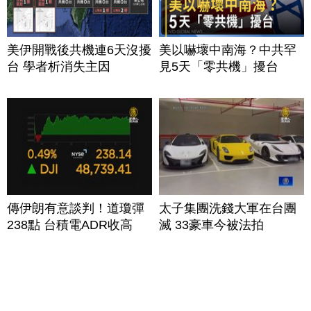
美伊開戰後共機連6天沒擾
美以嚇壞中南海？中共罕
台 學者析消失主因
見5天「零共機」擾台
傳伊朗有意談判！道瓊彈
太子集團洗錢大軍在台團
238點 台積電ADR收高
滅 33豪車今被法拍