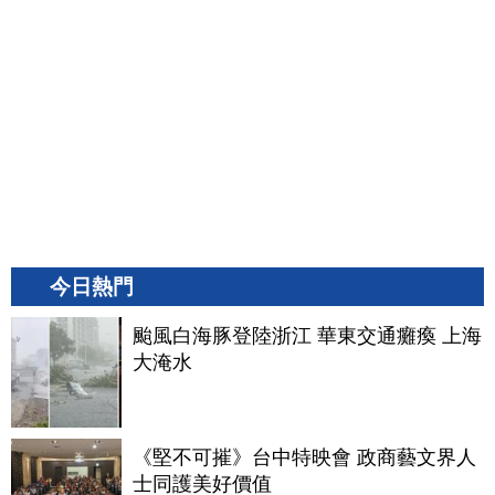
今日熱門
颱風白海豚登陸浙江 華東交通癱瘓 上海
大淹水
《堅不可摧》台中特映會 政商藝文界人
士同護美好價值