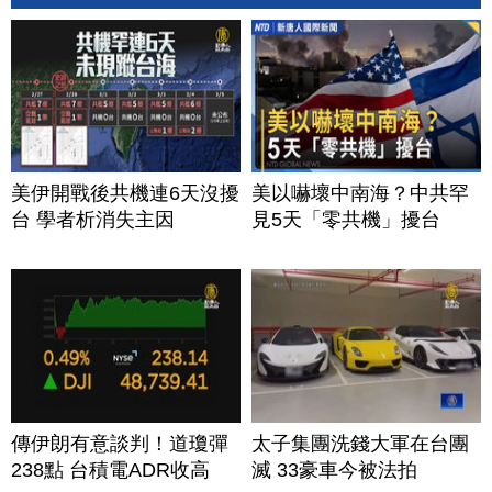
美伊開戰後共機連6天沒擾
美以嚇壞中南海？中共罕
台 學者析消失主因
見5天「零共機」擾台
傳伊朗有意談判！道瓊彈
太子集團洗錢大軍在台團
238點 台積電ADR收高
滅 33豪車今被法拍