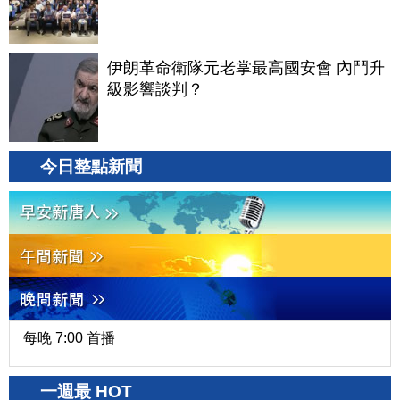
伊朗革命衛隊元老掌最高國安會 內鬥升
級影響談判？
今日整點新聞
每晚 7:00 首播
一週最 HOT